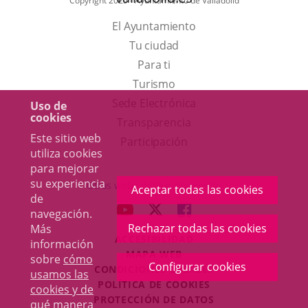
Copyright 2025 - Ayuntamiento de Valladolid
El Ayuntamiento
Tu ciudad
Para ti
Este
Turismo
enlace
Enlace
Sede Electrónica
Uso de
cookies
se
a
Transparencia
Este sitio web
abrirá
una
Participación
utiliza cookies
en
aplicación
para mejorar
una
externa.
su experiencia
Otras webs del Ayuntamiento
Aceptar todas las cookies
de
ventana
aderSocial
ENLACE
ENLACE
ENLACE
navegación.
nueva.
A
A
A
Rechazar todas las cookies
Más
ACCESIBILIDAD
UNA
UNA
UNA
información
MAPA WEB
sobre
cómo
APLICACIÓN
APLICACIÓN
APLICACIÓN
Configurar cookies
r
CONDICIONES LEGALES
usamos las
EXTERNA.
EXTERNA.
EXTERNA.
POLÍTICA DE COOKIES
cookies y de
PROTECCIÓN DE DATOS
qué manera