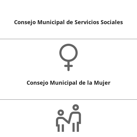
Consejo Municipal de Servicios Sociales
Icon
del
cont
cono
Consejo Municipal de la Mujer
Ico
onsejo
del
unicipal
con
cono
e
ujer
l
xcmo.