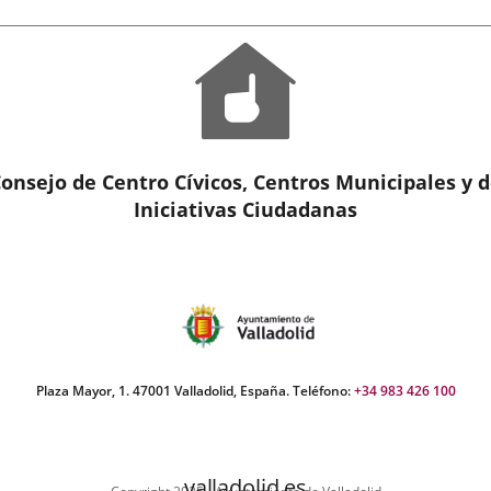
Ico
nicipal,
ara
del
odos
con
cono
avés
uellos
l
suntos
al
ue,
e
esde
nstrumenta
s
onsejo de Centro Cívicos, Centros Municipales y 
rganos
rticipación
rporativos,
Iniciativas Ciudadanas
e
e
s...
onsidere
ecesario
ometer
n
ateria
e
Plaza Mayor, 1. 47001 Valladolid, España. Teléfono:
+34 983 426 100
rticipación,
omoción,...
valladolid.es