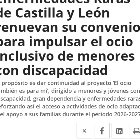
de Castilla y León
renuevan su conveni
para impulsar el ocio
inclusivo de menores
con discapacidad
l propósito es dar continuidad al proyecto ‘El ocio
ambién es para mí’, dirigido a menores y jóvenes con
iscapacidad, gran dependencia y enfermedades rara
eforzando así el acceso a actividades de ocio adapta
 el apoyo a sus familias durante el periodo 2026-2027
Twitter
Enlace
Facebook
Enlace
Link
Enla
a
a
a