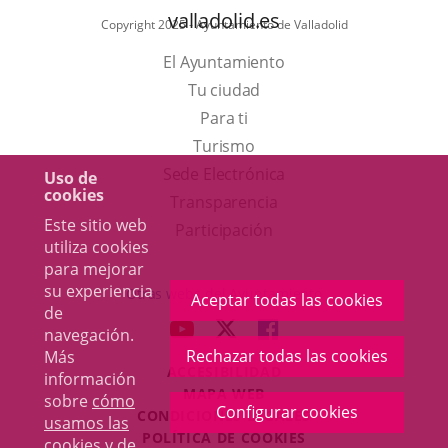
valladolid.es
Copyright 2025 - Ayuntamiento de Valladolid
El Ayuntamiento
Tu ciudad
Para ti
Este
Turismo
enlace
Enlace
Sede Electrónica
Uso de
cookies
se
a
Transparencia
Este sitio web
abrirá
una
Participación
utiliza cookies
en
aplicación
para mejorar
una
externa.
su experiencia
Otras webs del Ayuntamiento
Aceptar todas las cookies
de
ventana
aderSocial
ENLACE
ENLACE
ENLACE
navegación.
nueva.
A
A
A
Rechazar todas las cookies
Más
ACCESIBILIDAD
UNA
UNA
UNA
información
MAPA WEB
sobre
cómo
APLICACIÓN
APLICACIÓN
APLICACIÓN
Configurar cookies
r
CONDICIONES LEGALES
usamos las
EXTERNA.
EXTERNA.
EXTERNA.
POLÍTICA DE COOKIES
cookies y de