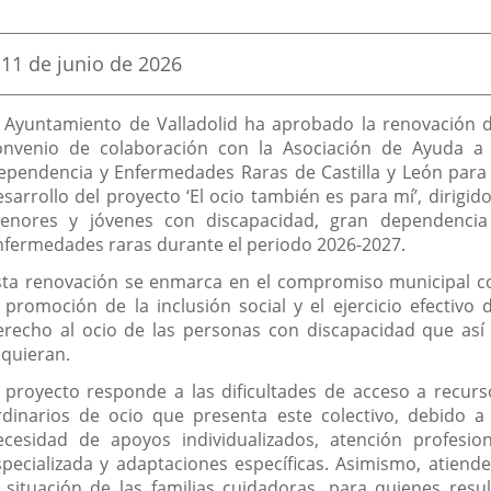
una
una
una
Fecha
11 de junio de 2026
aplicación
aplicación
aplic
de
la
externa.
externa.
exte
escripción
noticia
l Ayuntamiento de Valladolid ha aprobado la renovación d
onvenio de colaboración con la Asociación de Ayuda a 
ependencia y Enfermedades Raras de Castilla y León para 
sarrollo del proyecto ‘El ocio también es para mí’, dirigid
enores y jóvenes con discapacidad, gran dependencia
nfermedades raras durante el periodo 2026-2027.
sta renovación se enmarca en el compromiso municipal c
a promoción de la inclusión social y el ejercicio efectivo d
erecho al ocio de las personas con discapacidad que así 
equieran.
l proyecto responde a las dificultades de acceso a recurs
rdinarios de ocio que presenta este colectivo, debido a 
ecesidad de apoyos individualizados, atención profesion
specializada y adaptaciones específicas. Asimismo, atiende
a situación de las familias cuidadoras, para quienes resul