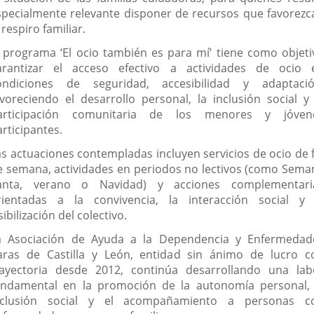
specialmente relevante disponer de recursos que favorezc
 respiro familiar.
l programa ‘El ocio también es para mí’ tiene como objeti
arantizar el acceso efectivo a actividades de ocio 
ondiciones de seguridad, accesibilidad y adaptació
avoreciendo el desarrollo personal, la inclusión social y 
articipación comunitaria de los menores y jóven
rticipantes.
as actuaciones contempladas incluyen servicios de ocio de f
e semana, actividades en periodos no lectivos (como Sema
anta, verano o Navidad) y acciones complementari
rientadas a la convivencia, la interacción social y 
sibilización del colectivo.
a Asociación de Ayuda a la Dependencia y Enfermedad
aras de Castilla y León, entidad sin ánimo de lucro c
rayectoria desde 2012, continúa desarrollando una lab
undamental en la promoción de la autonomía personal, 
nclusión social y el acompañamiento a personas c