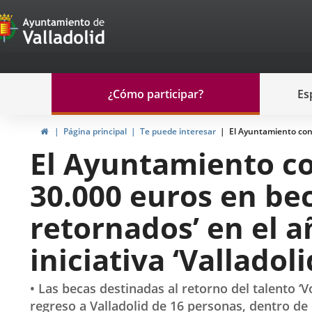
Portal
Saltar al contenido
de
Participación
Menu
¿Cómo participar?
Es
navegación
Participación
Inicio
Página principal
Te puede interesar
El Ayuntamiento conc
El Ayuntamiento c
30.000 euros en bec
retornados’ en el a
iniciativa ‘Valladol
• Las becas destinadas al retorno del talento ‘V
regreso a Valladolid de 16 personas, dentro de