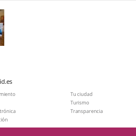
id.es
amiento
Tu ciudad
Este
Turismo
Enlace
enlace
trónica
Transparencia
a
se
ción
una
abrirá