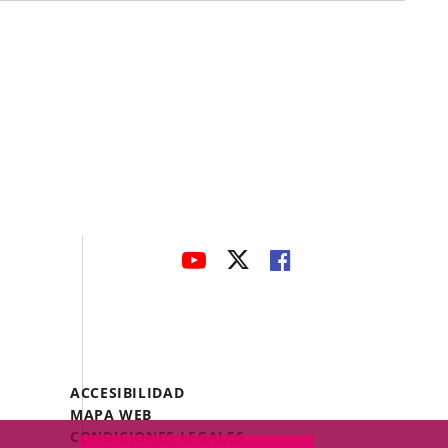
avaHeaderSocial
ENLACE
ENLACE
ENLACE
A
A
A
UNA
UNA
UNA
APLICACIÓN
APLICACIÓN
APLICACIÓN
EXTERNA.
EXTERNA.
EXTERNA.
Menú
ACCESIBILIDAD
Legal
MAPA WEB
Footer
CONDICIONES LEGALES