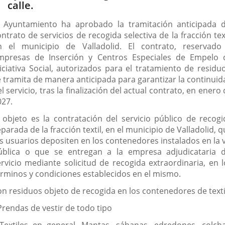
calle.
l Ayuntamiento ha aprobado la tramitación anticipada d
ntrato de servicios de recogida selectiva de la fracción tex
n el municipio de Valladolid. El contrato, reservado
mpresas de Inserción y Centros Especiales de Empelo 
niciativa Social, autorizados para el tratamiento de residuo
e tramita de manera anticipada para garantizar la continuid
l servicio, tras la finalización del actual contrato, en enero
027.
l objeto es la contratación del servicio público de recogi
parada de la fracción textil, en el municipio de Valladolid, 
os usuarios depositen en los contenedores instalados en la v
ública o que se entregan a la empresa adjudicataria d
ervicio mediante solicitud de recogida extraordinaria, en l
érminos y condiciones establecidos en el mismo.
on residuos objeto de recogida en los contenedores de texti
Prendas de vestir de todo tipo
 Textiles en general. Mantas, sábanas, edredones, colcha