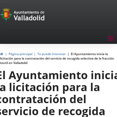
Portal
Saltar al contenido
de
Participación
Menu
Tog
navegación
nav
Participación
Inicio
Página principal
Te puede interesar
El Ayuntamiento inicia la
licitación para la contratación del servicio de recogida selectiva de la fracción
textil en Valladolid
El Ayuntamiento inici
la licitación para la
contratación del
servicio de recogida