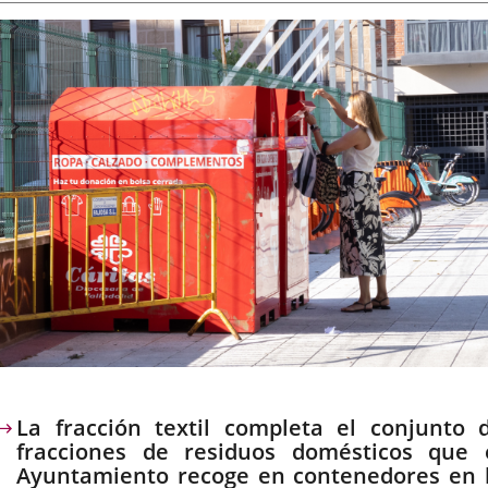
la
externa.
externa.
exte
noticia
escripción
La fracción textil completa el conjunto 
fracciones de residuos domésticos que 
Ayuntamiento recoge en contenedores en 