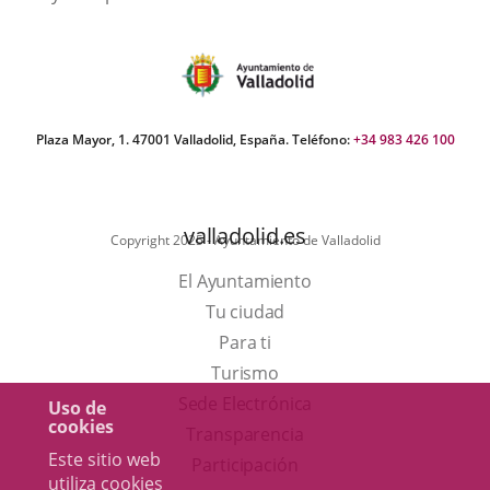
Plaza Mayor, 1. 47001 Valladolid, España. Teléfono:
+34 983 426 100
valladolid.es
Copyright 2025 - Ayuntamiento de Valladolid
El Ayuntamiento
Tu ciudad
Para ti
Este
Turismo
enlace
Enlace
Sede Electrónica
Uso de
cookies
se
a
Transparencia
Este sitio web
abrirá
una
Participación
utiliza cookies