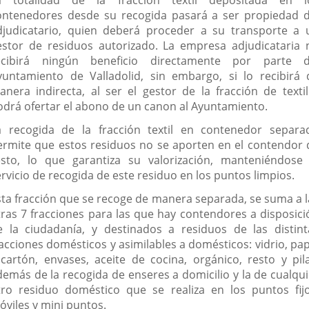
ontenedores desde su recogida pasará a ser propiedad d
djudicatario, quien deberá proceder a su transporte a 
estor de residuos autorizado. La empresa adjudicataria 
ecibirá ningún beneficio directamente por parte d
yuntamiento de Valladolid, sin embargo, si lo recibirá 
anera indirecta, al ser el gestor de la fracción de textil
odrá ofertar el abono de un canon al Ayuntamiento.
a recogida de la fracción textil en contenedor separa
ermite que estos residuos no se aporten en el contendor 
esto, lo que garantiza su valorización, manteniéndose 
rvicio de recogida de este residuo en los puntos limpios.
sta fracción que se recoge de manera separada, se suma a l
tras 7 fracciones para las que hay contendores a disposici
e la ciudadanía, y destinados a residuos de las distint
racciones domésticos y asimilables a domésticos: vidrio, pap
 cartón, envases, aceite de cocina, orgánico, resto y pila
demás de la recogida de enseres a domicilio y la de cualqui
tro residuo doméstico que se realiza en los puntos fijo
óviles y mini puntos.