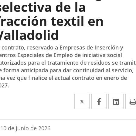
selectiva de la
fracción textil en
Valladolid
l contrato, reservado a Empresas de Inserción y
entros Especiales de Empleo de iniciativa social
utorizados para el tratamiento de residuos se trami
e forma anticipada para dar continuidad al servicio,
na vez que finalice el actual contrato en enero de
027.
Twitter
Enlace
Facebook
Enlace
Link
Enla
a
a
a
una
una
una
Fecha
10 de junio de 2026
aplicación
aplicación
aplic
de