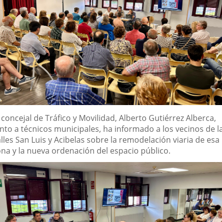
escripción
 concejal de Tráfico y Movilidad, Alberto Gutiérrez Alberca,
unto a técnicos municipales, ha informado a los vecinos de l
lles San Luis y Acibelas sobre la remodelación viaria de esa
ona y la nueva ordenación del espacio público.