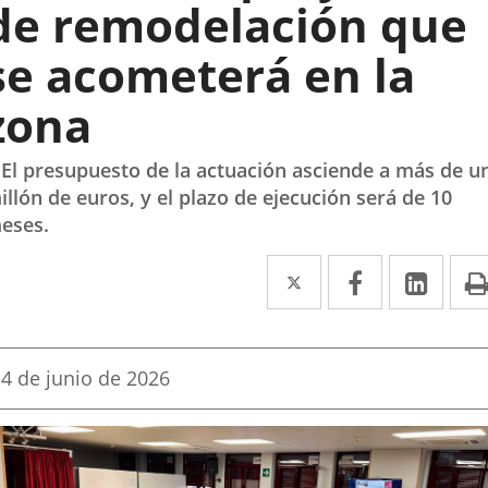
de remodelación que
se acometerá en la
zona
 El presupuesto de la actuación asciende a más de u
illón de euros, y el plazo de ejecución será de 10
eses.
Twitter
Enlace
Facebook
Enlace
Link
Enla
a
a
a
una
una
una
Fecha
4 de junio de 2026
aplicación
aplicación
aplic
de
la
externa.
externa.
exte
noticia