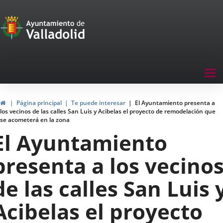
Portal
Saltar al contenido
de
Participación
Menu
Tog
navegación
nav
Participación
Inicio
Página principal
Te puede interesar
El Ayuntamiento presenta a
los vecinos de las calles San Luis y Acibelas el proyecto de remodelación que
se acometerá en la zona
El Ayuntamiento
presenta a los vecino
de las calles San Luis 
Acibelas el proyecto