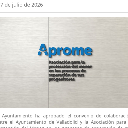
Fecha
7 de julio de 2026
aplicación
aplicación
aplic
de
la
externa.
externa.
exte
noticia
escripción
l Ayuntamiento ha aprobado el convenio de colaboraci
ntre el Ayuntamiento de Valladolid y la Asociación para 