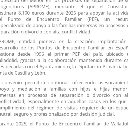
rotección del Menor en los procesos de separación de s
rogenitores (APROME), mediante el que el Consistor
estinará 8.100 euros durante 2026 para apoyar la activid
el Punto de Encuentro Familiar (PEF), un recur
specializado de apoyo a las familias inmersas en procesos 
paración o divorcio con alta conflictividad.
PROME, entidad pionera en la creación, implantación
esarrollo de los Puntos de Encuentro Familiar en Españ
estiona desde 1996 el primer PEF del país, ubicado 
alladolid, gracias a la colaboración mantenida durante ca
res décadas con el Ayuntamiento, la Diputación Provincial y 
nta de Castilla y León.
l convenio permitirá continuar ofreciendo asesoramient
poyo y mediación a familias con hijos e hijas menor
nmersas en procesos de separación o divorcio con al
onflictividad, especialmente en aquellos casos en los que 
umplimiento del régimen de visitas requiere de un espac
utral, seguro y profesionalizado por decisión judicial.
urante 2025, el Punto de Encuentro Familiar de Valladol