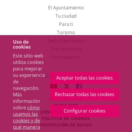
El Ayuntamiento
Tu ciudad
Para ti
Este
Turismo
enlace
Enlace
Sede Electrónica
Uso de
cookies
se
a
Transparencia
Este sitio web
abrirá
una
Participación
utiliza cookies
en
aplicación
para mejorar
una
externa.
su experiencia
Otras webs del Ayuntamiento
Aceptar todas las cookies
ventana
de
aderSocial
ENLACE
ENLACE
ENLACE
navegación.
nueva.
A
A
A
Rechazar todas las cookies
Más
ACCESIBILIDAD
UNA
UNA
UNA
información
MAPA WEB
sobre
cómo
APLICACIÓN
APLICACIÓN
APLICACIÓN
Configurar cookies
r
CONDICIONES LEGALES
usamos las
EXTERNA.
EXTERNA.
EXTERNA.
POLÍTICA DE COOKIES
cookies y de
PROTECCIÓN DE DATOS
qué manera