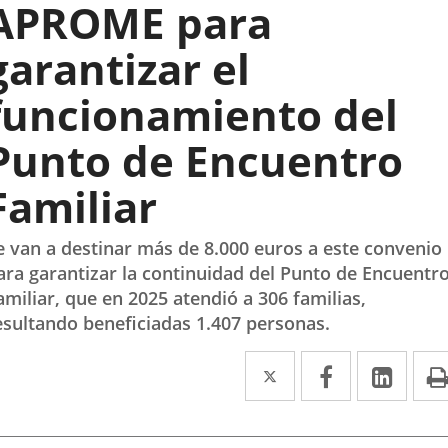
APROME para
garantizar el
funcionamiento del
Punto de Encuentro
Familiar
e van a destinar más de 8.000 euros a este convenio
ara garantizar la continuidad del Punto de Encuentr
amiliar, que en 2025 atendió a 306 familias,
esultando beneficiadas 1.407 personas.
Twitter
Enlace
Facebook
Enlace
Link
Enla
a
a
a
una
una
una