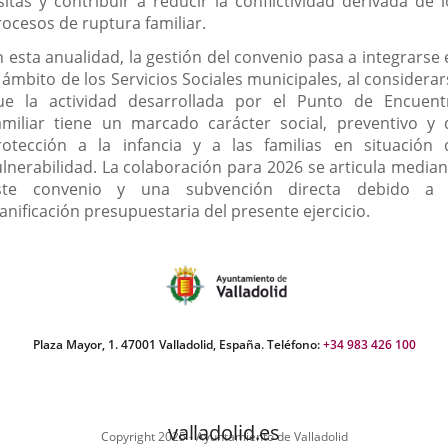
sitas y contribuir a reducir la conflictividad derivada de 
rocesos de ruptura familiar.
n esta anualidad, la gestión del convenio pasa a integrarse 
 ámbito de los Servicios Sociales municipales, al considera
ue la actividad desarrollada por el Punto de Encuent
amiliar tiene un marcado carácter social, preventivo y 
rotección a la infancia y a las familias en situación 
ulnerabilidad. La colaboración para 2026 se articula median
ste convenio y una subvención directa debido a 
anificación presupuestaria del presente ejercicio.
Plaza Mayor, 1. 47001 Valladolid, España. Teléfono:
+34 983 426 100
valladolid.es
Copyright 2025 - Ayuntamiento de Valladolid