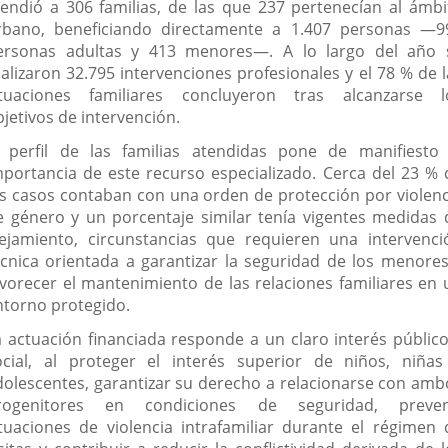
tendió a 306 familias, de las que 237 pertenecían al ámbi
rbano, beneficiando directamente a 1.407 personas —9
ersonas adultas y 413 menores—. A lo largo del año 
ealizaron 32.795 intervenciones profesionales y el 78 % de l
ituaciones familiares concluyeron tras alcanzarse l
jetivos de intervención.
l perfil de las familias atendidas pone de manifiesto 
mportancia de este recurso especializado. Cerca del 23 % 
os casos contaban con una orden de protección por violenc
e género y un porcentaje similar tenía vigentes medidas 
lejamiento, circunstancias que requieren una intervenci
écnica orientada a garantizar la seguridad de los menores
avorecer el mantenimiento de las relaciones familiares en 
ntorno protegido.
a actuación financiada responde a un claro interés público
ocial, al proteger el interés superior de niños, niñas
dolescentes, garantizar su derecho a relacionarse con amb
rogenitores en condiciones de seguridad, preven
ituaciones de violencia intrafamiliar durante el régimen 