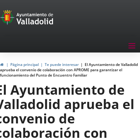
Portal
Saltar al contenido
de
Participación
Menu
Tog
navegación
nav
Participación
Inicio
Página principal
Te puede interesar
El Ayuntamiento de Valladolid
aprueba el convenio de colaboración con APROME para garantizar el
funcionamiento del Punto de Encuentro Familiar
El Ayuntamiento de
Valladolid aprueba el
convenio de
colaboración con