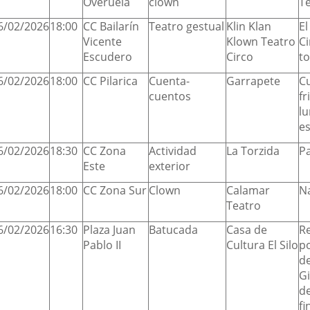
Overuela
clown
Te
6/02/2026
18:00
CC Bailarín
Teatro gestual
Klin Klan
El
Vicente
Klown Teatro
C
Escudero
Circo
to
6/02/2026
18:00
CC Pilarica
Cuenta-
Garrapete
C
cuentos
fr
lu
e
6/02/2026
18:30
CC Zona
Actividad
La Torzida
Pa
Este
exterior
6/02/2026
18:00
CC Zona Sur
Clown
Calamar
N
Teatro
6/02/2026
16:30
Plaza Juan
Batucada
Casa de
R
Pablo II
Cultura El Silo
p
de
Gi
de
fi