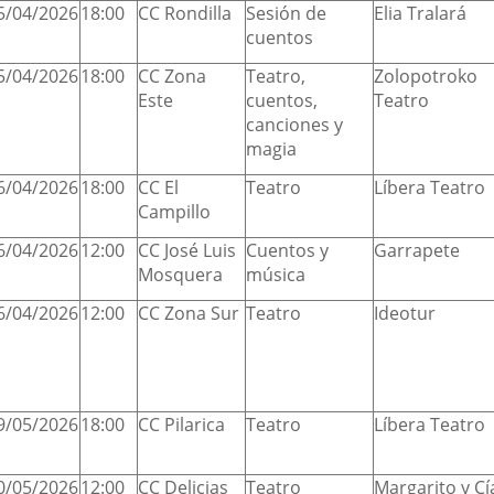
5/04/2026
18:00
CC Rondilla
Sesión de
Elia Tralará
cuentos
5/04/2026
18:00
CC Zona
Teatro,
Zolopotroko
Este
cuentos,
Teatro
canciones y
magia
6/04/2026
18:00
CC El
Teatro
Líbera Teatro
Campillo
6/04/2026
12:00
CC José Luis
Cuentos y
Garrapete
Mosquera
música
6/04/2026
12:00
CC Zona Sur
Teatro
Ideotur
9/05/2026
18:00
CC Pilarica
Teatro
Líbera Teatro
0/05/2026
12:00
CC Delicias
Teatro
Margarito y Cí