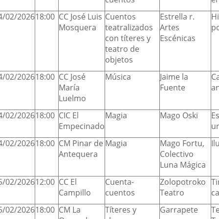
4/02/2026
18:00
CC José Luis
Cuentos
Estrella r.
Hi
Mosquera
teatralizados
Artes
po
con títeres y
Escénicas
teatro de
objetos
4/02/2026
18:00
CC José
Música
Jaime la
C
María
Fuente
a
Luelmo
4/02/2026
18:00
CIC El
Magia
Mago Oski
E
Empecinado
u
4/02/2026
18:00
CM Pinar de
Magia
Mago Fortu,
I
Antequera
Colectivo
Luna Mágica
5/02/2026
12:00
CC El
Cuenta-
Zolopotroko
Ti
Campillo
cuentos
Teatro
ca
5/02/2026
18:00
CM La
Títeres y
Garrapete
Te