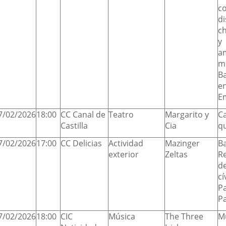
c
di
c
y
a
m
B
en
E
7/02/2026
18:00
CC Canal de
Teatro
Margarito y
C
Castilla
Cia
q
7/02/2026
17:00
CC Delicias
Actividad
Mazinger
B
exterior
Zeltas
R
d
cí
Pa
Pa
7/02/2026
18:00
CIC
Música
The Three
Mú