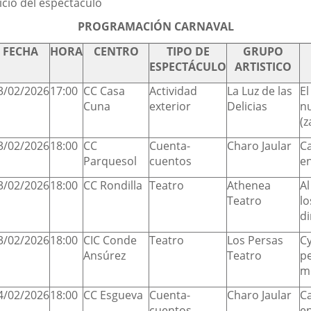
icio del espectáculo
PROGRAMACIÓN CARNAVAL
FECHA
HORA
CENTRO
TIPO DE
GRUPO
ESPECTÁCULO
ARTISTICO
3/02/2026
17:00
CC Casa
Actividad
La Luz de las
El
Cuna
exterior
Delicias
n
(
3/02/2026
18:00
CC
Cuenta-
Charo Jaular
C
Parquesol
cuentos
en
3/02/2026
18:00
CC Rondilla
Teatro
Athenea
Al
Teatro
lo
d
3/02/2026
18:00
CIC Conde
Teatro
Los Persas
Cy
Ansúrez
Teatro
p
m
4/02/2026
18:00
CC Esgueva
Cuenta-
Charo Jaular
C
cuentos
en