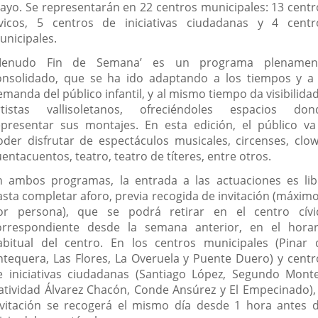
ayo. Se representarán en 22 centros municipales: 13 centr
ívicos, 5 centros de iniciativas ciudadanas y 4 centr
unicipales.
Menudo Fin de Semana’ es un programa plenamen
onsolidado, que se ha ido adaptando a los tiempos y a 
manda del público infantil, y al mismo tiempo da visibilida
rtistas vallisoletanos, ofreciéndoles espacios don
epresentar sus montajes. En esta edición, el público va
oder disfrutar de espectáculos musicales, circenses, clow
entacuentos, teatro, teatro de títeres, entre otros.
n ambos programas, la entrada a las actuaciones es lib
asta completar aforo, previa recogida de invitación (máximo
or persona), que se podrá retirar en el centro cívi
orrespondiente desde la semana anterior, en el horar
abitual del centro. En los centros municipales (Pinar 
ntequera, Las Flores, La Overuela y Puente Duero) y centr
e iniciativas ciudadanas (Santiago López, Segundo Monte
atividad Álvarez Chacón, Conde Ansúrez y El Empecinado), 
nvitación se recogerá el mismo día desde 1 hora antes d