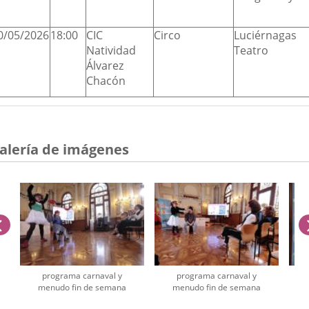
0/05/2026
18:00
CIC
Circo
Luciérnagas
Natividad
Teatro
Álvarez
Chacón
alería de imágenes
anterior
programa carnaval y
programa carnaval y
menudo fin de semana
menudo fin de semana