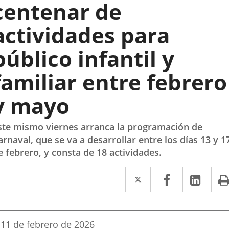
centenar de
actividades para
público infantil y
familiar entre febrero
y mayo
ste mismo viernes arranca la programación de
arnaval, que se va a desarrollar entre los días 13 y 1
e febrero, y consta de 18 actividades.
Twitter
Enlace
Facebook
Enlace
Link
Enla
a
a
a
una
una
una
Fecha
11 de febrero de 2026
aplicación
aplicación
aplic