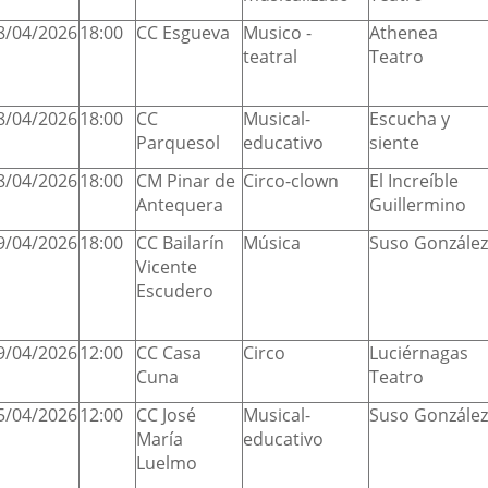
8/04/2026
18:00
CC Esgueva
Musico -
Athenea
teatral
Teatro
8/04/2026
18:00
CC
Musical-
Escucha y
Parquesol
educativo
siente
8/04/2026
18:00
CM Pinar de
Circo-clown
El Increíble
Antequera
Guillermino
9/04/2026
18:00
CC Bailarín
Música
Suso González
Vicente
Escudero
9/04/2026
12:00
CC Casa
Circo
Luciérnagas
Cuna
Teatro
5/04/2026
12:00
CC José
Musical-
Suso González
María
educativo
Luelmo