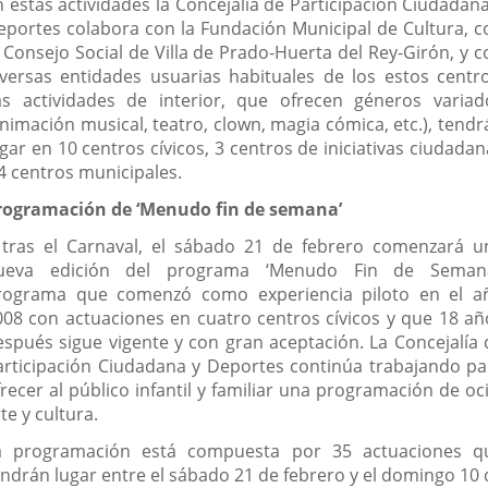
n estas actividades la Concejalía de Participación Ciudadana
eportes colabora con la Fundación Municipal de Cultura, c
l Consejo Social de Villa de Prado-Huerta del Rey-Girón, y c
iversas entidades usuarias habituales de los estos centro
as actividades de interior, que ofrecen géneros variad
animación musical, teatro, clown, magia cómica, etc.), tendr
gar en 10 centros cívicos, 3 centros de iniciativas ciudada
 4 centros municipales.
rogramación de ‘Menudo fin de semana’
 tras el Carnaval, el sábado 21 de febrero comenzará u
ueva edición del programa ‘Menudo Fin de Semana
rograma que comenzó como experiencia piloto en el a
008 con actuaciones en cuatro centros cívicos y que 18 añ
espués sigue vigente y con gran aceptación. La Concejalía 
articipación Ciudadana y Deportes continúa trabajando pa
recer al público infantil y familiar una programación de oc
te y cultura.
a programación está compuesta por 35 actuaciones q
endrán lugar entre el sábado 21 de febrero y el domingo 10 