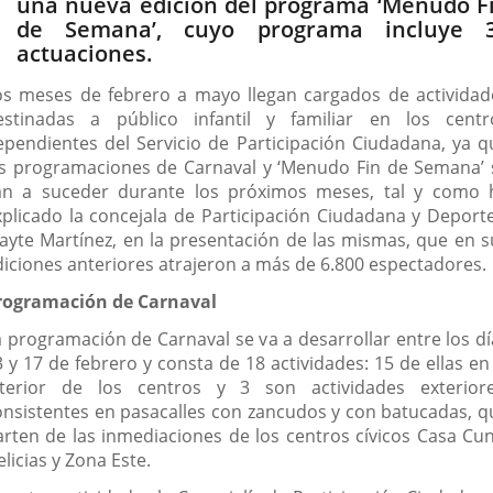
una nueva edición del programa ‘Menudo F
de Semana’, cuyo programa incluye 
actuaciones.
os meses de febrero a mayo llegan cargados de actividad
estinadas a público infantil y familiar en los centr
ependientes del Servicio de Participación Ciudadana, ya q
as programaciones de Carnaval y ‘Menudo Fin de Semana’ 
an a suceder durante los próximos meses, tal y como 
xplicado la concejala de Participación Ciudadana y Deporte
ayte Martínez, en la presentación de las mismas, que en s
diciones anteriores atrajeron a más de 6.800 espectadores.
rogramación de Carnaval
a programación de Carnaval se va a desarrollar entre los dí
 y 17 de febrero y consta de 18 actividades: 15 de ellas en
nterior de los centros y 3 son actividades exteriore
onsistentes en pasacalles con zancudos y con batucadas, q
arten de las inmediaciones de los centros cívicos Casa Cun
licias y Zona Este.