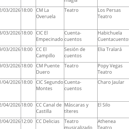
magia
2/03/2026
18:00
CM La
Teatro
Los Persas
Overuela
Teatro
8/03/2026
18:00
CIC El
Cuenta-
Habichuela
Empecinado
cuentos
Cuentacuento
9/03/2026
18:00
CC El
Sesión de
Elia Tralará
Campillo
cuentos
9/03/2026
18:00
CM Puente
Teatro
Popy Vegas
Duero
Teatro
1/04/2026
18:00
CIC Segundo
Cuenta-
Charo Jaular
Montes
cuentos
2/04/2026
18:00
CC Canal de
Máscaras y
El Silo
Castilla
títeres
2/04/2026
12:00
CC Delicias
Teatro
Athenea
musicalizado
Teatro