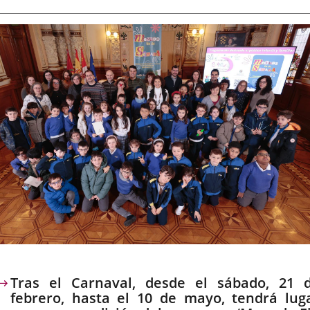
de
la
externa.
externa.
exte
noticia
escripción
Tras el Carnaval, desde el sábado, 21 
febrero, hasta el 10 de mayo, tendrá lug