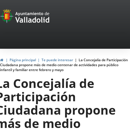
Portal
Saltar al contenido
de
Participación
Menu
navegación
Participación
Inicio
Página principal
Te puede interesar
La Concejalía de Participación
Ciudadana propone más de medio centenar de actividades para público
infantil y familiar entre febrero y mayo
La Concejalía de
Participación
Ciudadana propone
más de medio