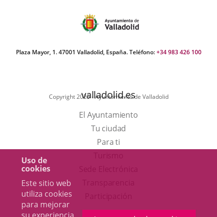
úmero
e
apositivas:
Plaza Mayor, 1. 47001 Valladolid, España. Teléfono:
+34 983 426 100
valladolid.es
Copyright 2025 - Ayuntamiento de Valladolid
El Ayuntamiento
Tu ciudad
Para ti
Este
Turismo
Uso de
cookies
enlace
Enlace
Sede Electrónica
se
a
Transparencia
Este sitio web
utiliza cookies
abrirá
una
Participación
para mejorar
en
aplicación
su experiencia