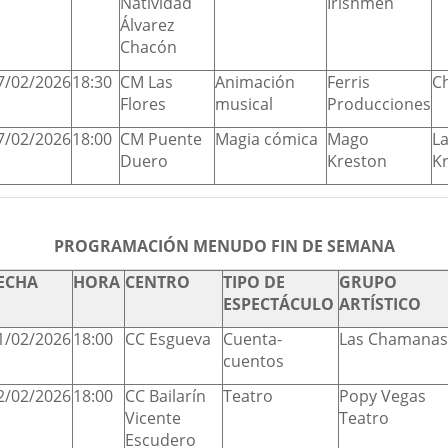
Natividad
Irishmen
Álvarez
Chacón
7/02/2026
18:30
CM Las
Animación
Ferris
Ch
Flores
musical
Producciones
7/02/2026
18:00
CM Puente
Magia cómica
Mago
L
Duero
Kreston
K
PROGRAMACIÓN MENUDO FIN DE SEMANA
ECHA
HORA
CENTRO
TIPO DE
GRUPO
ESPECTÁCULO
ARTÍSTICO
1/02/2026
18:00
CC Esgueva
Cuenta-
Las Chamanas
cuentos
2/02/2026
18:00
CC Bailarín
Teatro
Popy Vegas
Vicente
Teatro
Escudero