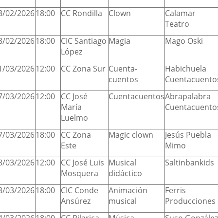
8/02/2026
18:00
CC Rondilla
Clown
Calamar
Teatro
8/02/2026
18:00
CIC Santiago
Magia
Mago Oski
López
1/03/2026
12:00
CC Zona Sur
Cuenta-
Habichuela
cuentos
Cuentacuento
7/03/2026
12:00
CC José
Cuentacuentos
Abrapalabra
María
Cuentacuento
Luelmo
7/03/2026
18:00
CC Zona
Magic clown
Jesús Puebla
Este
Mimo
8/03/2026
12:00
CC José Luis
Musical
Saltinbankids
Mosquera
didáctico
8/03/2026
18:00
CIC Conde
Animación
Ferris
Ansúrez
musical
Producciones