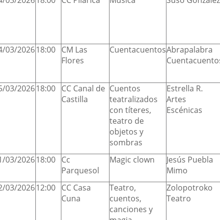
4/03/2026
18:00
CC Pilarica
Música
Suso González
4/03/2026
18:00
CM Las
Cuentacuentos
Abrapalabra
Flores
Cuentacuento
5/03/2026
18:00
CC Canal de
Cuentos
Estrella R.
Castilla
teatralizados
Artes
con títeres,
Escénicas
teatro de
objetos y
sombras
1/03/2026
18:00
Cc
Magic clown
Jesús Puebla
Parquesol
Mimo
2/03/2026
12:00
CC Casa
Teatro,
Zolopotroko
Cuna
cuentos,
Teatro
canciones y