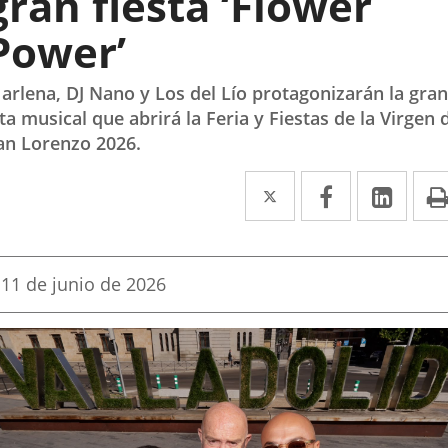
gran fiesta ‘Flower
Power’
arlena, DJ Nano y Los del Lío protagonizarán la gran
ita musical que abrirá la Feria y Fiestas de la Virgen 
an Lorenzo 2026.
Twitter
Enlace
Facebook
Enlace
Link
Enla
a
a
a
una
una
una
Fecha
11 de junio de 2026
aplicación
aplicación
aplic
de
la
externa.
externa.
exte
noticia