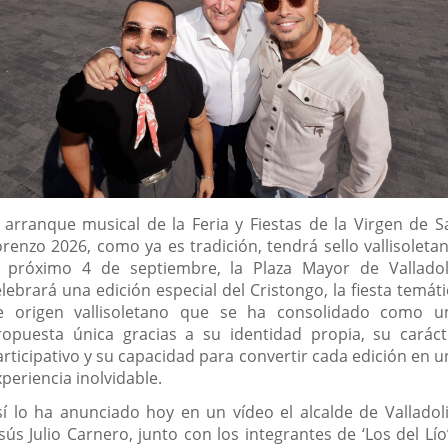
escripción
l arranque musical de la Feria y Fiestas de la Virgen de S
orenzo 2026, como ya es tradición, tendrá sello vallisoletan
l próximo 4 de septiembre, la Plaza Mayor de Valladol
lebrará una edición especial del Cristongo, la fiesta temát
e origen vallisoletano que se ha consolidado como u
ropuesta única gracias a su identidad propia, su caráct
articipativo y su capacidad para convertir cada edición en u
periencia inolvidable.
sí lo ha anunciado hoy en un vídeo el alcalde de Valladoli
sús Julio Carnero, junto con los integrantes de ‘Los del Lío