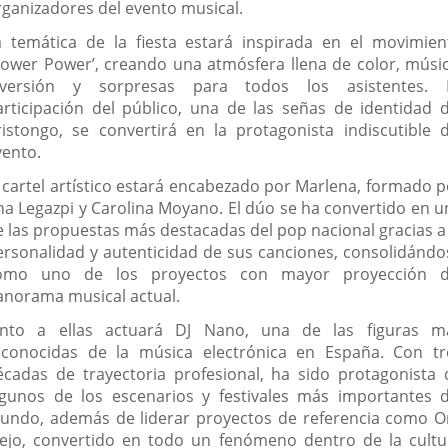
rganizadores del evento musical.
a temática de la fiesta estará inspirada en el movimien
Flower Power’, creando una atmósfera llena de color, músic
iversión y sorpresas para todos los asistentes. 
articipación del público, una de las señas de identidad d
ristongo, se convertirá en la protagonista indiscutible d
vento.
l cartel artístico estará encabezado por Marlena, formado p
na Legazpi y Carolina Moyano. El dúo se ha convertido en u
e las propuestas más destacadas del pop nacional gracias a 
ersonalidad y autenticidad de sus canciones, consolidándo
omo uno de los proyectos con mayor proyección d
anorama musical actual.
unto a ellas actuará DJ Nano, una de las figuras m
econocidas de la música electrónica en España. Con tr
écadas de trayectoria profesional, ha sido protagonista 
lgunos de los escenarios y festivales más importantes d
undo, además de liderar proyectos de referencia como O
iejo, convertido en todo un fenómeno dentro de la cultu