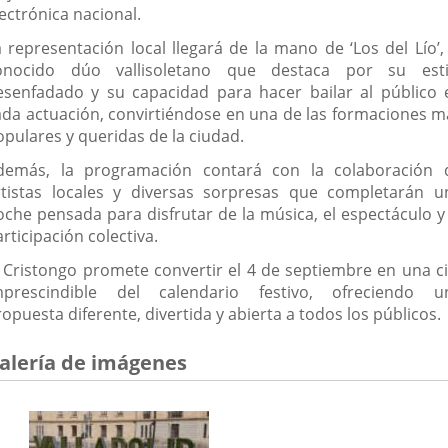
ectrónica nacional.
a representación local llegará de la mano de ‘Los del Lío’, 
onocido dúo vallisoletano que destaca por su esti
esenfadado y su capacidad para hacer bailar al público 
ada actuación, convirtiéndose en una de las formaciones m
opulares y queridas de la ciudad.
demás, la programación contará con la colaboración 
rtistas locales y diversas sorpresas que completarán u
oche pensada para disfrutar de la música, el espectáculo y 
rticipación colectiva.
l Cristongo promete convertir el 4 de septiembre en una ci
mprescindible del calendario festivo, ofreciendo u
opuesta diferente, divertida y abierta a todos los públicos.
alería de imágenes