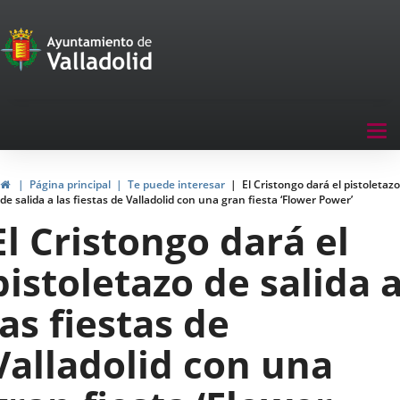
Portal
Saltar al contenido
de
Participación
Menu
Tog
navegación
nav
Participación
Inicio
Página principal
Te puede interesar
El Cristongo dará el pistoletazo
de salida a las fiestas de Valladolid con una gran fiesta ‘Flower Power’
El Cristongo dará el
pistoletazo de salida 
las fiestas de
Valladolid con una