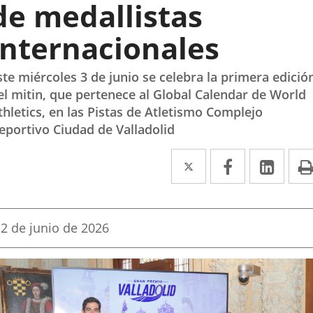
de medallistas
internacionales
ste miércoles 3 de junio se celebra la primera edició
el mitin, que pertenece al Global Calendar de World
thletics, en las Pistas de Atletismo Complejo
eportivo Ciudad de Valladolid
Twitter
Enlace
Facebook
Enlace
Link
Enla
a
a
a
una
una
una
Fecha
2 de junio de 2026
aplicación
aplicación
aplic
de
la
externa.
externa.
exte
noticia