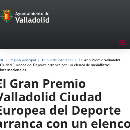
Portal
Saltar al contenido
de
Participación
Menu
Tog
navegación
nav
Participación
Inicio
Página principal
Te puede interesar
El Gran Premio Valladolid
Ciudad Europea del Deporte arranca con un elenco de medallistas
internacionales
El Gran Premio
Valladolid Ciudad
Europea del Deporte
arranca con un elenc