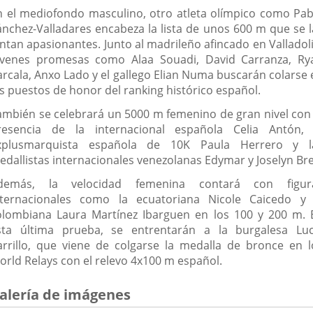
n el mediofondo masculino, otro atleta olímpico como Pab
ánchez-Valladares encabeza la lista de unos 600 m que se l
intan apasionantes. Junto al madrileño afincado en Valladoli
óvenes promesas como Alaa Souadi, David Carranza, Ry
arcala, Anxo Lado y el gallego Elian Numa buscarán colarse 
os puestos de honor del ranking histórico español.
ambién se celebrará un 5000 m femenino de gran nivel con 
resencia de la internacional española Celia Antón, 
xplusmarquista española de 10K Paula Herrero y l
edallistas internacionales venezolanas Edymar y Joselyn Bre
demás, la velocidad femenina contará con figur
nternacionales como la ecuatoriana Nicole Caicedo y 
olombiana Laura Martínez Ibarguen en los 100 y 200 m. 
sta última prueba, se entrentarán a la burgalesa Luc
arrillo, que viene de colgarse la medalla de bronce en l
orld Relays con el relevo 4x100 m español.
alería de imágenes