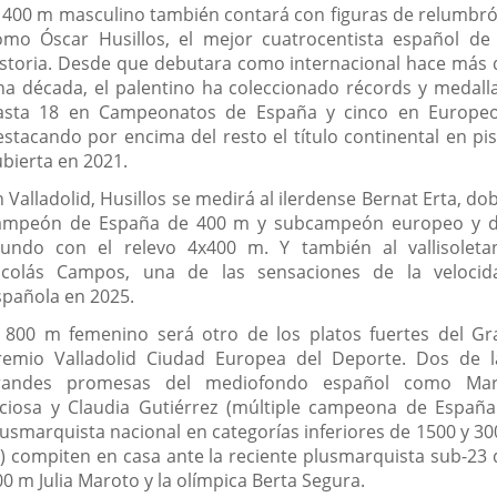
l 400 m masculino también contará con figuras de relumbró
omo Óscar Husillos, el mejor cuatrocentista español de 
istoria. Desde que debutara como internacional hace más 
na década, el palentino ha coleccionado récords y medalla
asta 18 en Campeonatos de España y cinco en Europeo
estacando por encima del resto el título continental en pis
ubierta en 2021.
 Valladolid, Husillos se medirá al ilerdense Bernat Erta, do
ampeón de España de 400 m y subcampeón europeo y d
undo con el relevo 4x400 m. Y también al vallisoleta
icolás Campos, una de las sensaciones de la velocid
spañola en 2025.
l 800 m femenino será otro de los platos fuertes del Gr
remio Valladolid Ciudad Europea del Deporte. Dos de l
randes promesas del mediofondo español como Mar
iciosa y Claudia Gutiérrez (múltiple campeona de España
lusmarquista nacional en categorías inferiores de 1500 y 30
) compiten en casa ante la reciente plusmarquista sub-23 
0 m Julia Maroto y la olímpica Berta Segura.