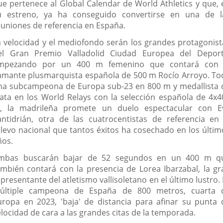
ue pertenece al Global Calendar de World Athletics y que, 
u estreno, ya ha conseguido convertirse en una de l
euniones de referencia en España.
a velocidad y el mediofondo serán los grandes protagonist
el Gran Premio Valladolid Ciudad Europea del Deport
mpezando por un 400 m femenino que contará con 
lamante plusmarquista española de 500 m Rocío Arroyo. To
na subcampeona de Europa sub-23 en 800 m y medallista 
lata en los World Relays con la selección española de 4x4
, la madrileña promete un duelo espectacular con E
antidrián, otra de las cuatrocentistas de referencia en 
elevo nacional que tantos éxitos ha cosechado en los últim
ños.
mbas buscarán bajar de 52 segundos en un 400 m q
ambién contará con la presencia de Lorea Ibarzabal, la gr
presentante del atletismo vallisoletano en el último lustro.
últiple campeona de España de 800 metros, cuarta 
uropa en 2023, 'baja' de distancia para afinar su punta 
elocidad de cara a las grandes citas de la temporada.