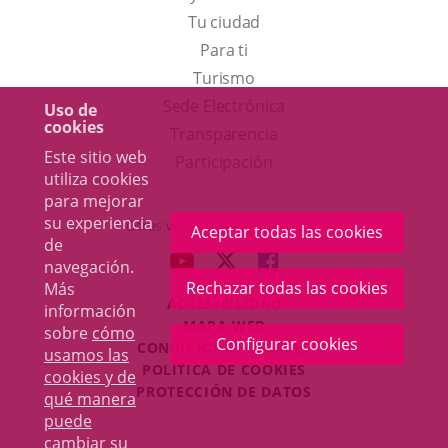
Tu ciudad
Para ti
Este
Turismo
enlace
Enlace
Sede Electrónica
Uso de
cookies
se
a
Transparencia
Este sitio web
abrirá
una
Participación
utiliza cookies
en
aplicación
para mejorar
una
externa.
su experiencia
Otras webs del Ayuntamiento
Aceptar todas las cookies
ventana
de
aderSocial
ENLACE
ENLACE
ENLACE
navegación.
nueva.
A
A
A
Rechazar todas las cookies
Más
ACCESIBILIDAD
UNA
UNA
UNA
información
MAPA WEB
sobre
cómo
APLICACIÓN
APLICACIÓN
APLICACIÓN
Configurar cookies
r
CONDICIONES LEGALES
usamos las
EXTERNA.
EXTERNA.
EXTERNA.
POLÍTICA DE COOKIES
cookies y de
PROTECCIÓN DE DATOS
qué manera
puede
cambiar su