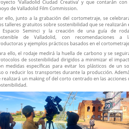
royecto ‘Valladolid Ciudad Creativa’ y que contarán con 
poyo de Valladolid Film Commission.
or ello, junto a la grabación del cortometraje, se celebrar
s talleres gratuitos sobre sostenibilidad que se realizarán
l Espacio Seminci y la creación de una guía de roda
ostenible de Valladolid, con recomendaciones a l
roductoras y ejemplos prácticos basados en el cortometraje
ara ello, el rodaje medirá la huella de carbono y se seguir
rotocolos de sostenibilidad dirigidos a minimizar el impact
on medidas específicas para evitar los plásticos de un so
so o reducir los transportes durante la producción. Ademá
e realizará un making of del corto centrado en las acciones 
stenibilidad.