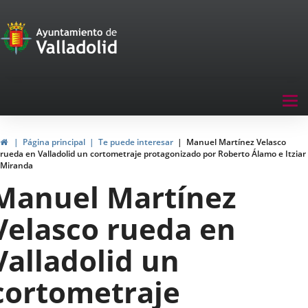
Portal
Saltar al contenido
de
Participación
Menu
Tog
navegación
nav
Participación
Inicio
Página principal
Te puede interesar
Manuel Martínez Velasco
rueda en Valladolid un cortometraje protagonizado por Roberto Álamo e Itziar
Miranda
Manuel Martínez
Velasco rueda en
Valladolid un
cortometraje