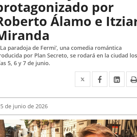
protagonizado por
Roberto Álamo e Itzia
Miranda
 ‘La paradoja de Fermi’, una comedia romántica
roducida por Plan Secreto, se rodará en la ciudad lo
ías 5, 6 y 7 de junio.
Twitter
Enlace
Facebook
Enlace
Link
Enla
a
a
a
una
una
una
Fecha
5 de junio de 2026
aplicación
aplicación
aplic
de
la
externa.
externa.
exte
noticia