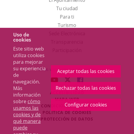
El Ayuntamiento
Tu ciudad
Para ti
Este
Turismo
enlace
Enlace
Sede Electrónica
Uso de
cookies
se
a
Transparencia
Este sitio web
abrirá
una
Participación
utiliza cookies
en
aplicación
para mejorar
una
externa.
su experiencia
Otras webs del Ayuntamiento
Aceptar todas las cookies
de
ventana
aderSocial
ENLACE
ENLACE
ENLACE
navegación.
nueva.
A
A
A
Rechazar todas las cookies
Más
ACCESIBILIDAD
UNA
UNA
UNA
información
MAPA WEB
sobre
cómo
APLICACIÓN
APLICACIÓN
APLICACIÓN
Configurar cookies
r
CONDICIONES LEGALES
usamos las
EXTERNA.
EXTERNA.
EXTERNA.
POLÍTICA DE COOKIES
cookies y de
PROTECCIÓN DE DATOS
qué manera
puede