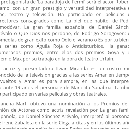
l protagonista de ‘La paradoja de Fermi’ será el actor Rober
lamo, con un gran prestigio y versatilidad interpretativa 
ine, teatro y televisión. Ha participado en películas 
irectores consagrados como La piel que habito, de Ped
lmodóvar, La gran familia española, de Daniel Sánch
révalo o Que Dios nos perdone, de Rodrigo Sorogoyen; 
omedias de gran éxito como Odio el verano o Es por tu bien;
n series como Águila Roja o Antidisturbios. Ha gana
umerosos premios, entre ellos dos premios Goya y 
remio Max por su trabajo en la obra de teatro Urtain.
a actriz y presentadora Itziar Miranda es un rostro m
onocido de la televisión gracias a las series Amar en tiemp
evueltos y Amar es para siempre, en las que interpre
urante 19 años el personaje de Manolita Sanabria. Tambi
 participado en varias películas y obras teatrales.
rancha Martí obtuvo una nominación a los Premios de 
nión de Actores como actriz revelación por La gran famil
spañola, de Daniel Sánchez Arévalo, interpretó al persona
 Irene Zabaleta en la serie Ciega a citas y en los últimos a