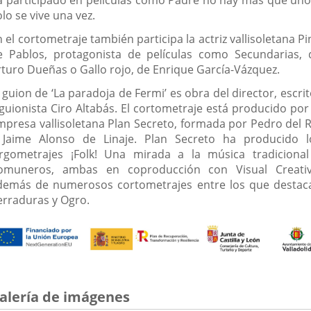
a participado en películas como Padre no hay más que uno
lo se vive una vez.
 el cortometraje también participa la actriz vallisoletana P
e Pablos, protagonista de películas como Secundarias, 
rturo Dueñas o Gallo rojo, de Enrique García-Vázquez.
 guion de ‘La paradoja de Fermi’ es obra del director, escri
 guionista Ciro Altabás. El cortometraje está producido por 
mpresa vallisoletana Plan Secreto, formada por Pedro del R
 Jaime Alonso de Linaje. Plan Secreto ha producido l
argometrajes ¡Folk! Una mirada a la música tradicional
omuneros, ambas en coproducción con Visual Creativ
demás de numerosos cortometrajes entre los que destac
erraduras y Ogro.
alería de imágenes