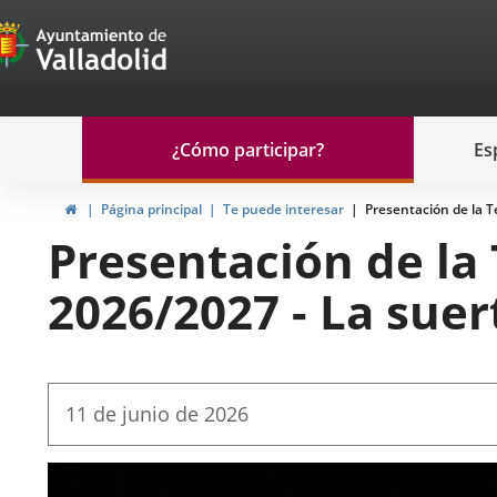
Portal
Saltar al contenido
de
Participación
Menu
¿Cómo participar?
Es
navegación
Participación
Inicio
Página principal
Te puede interesar
Presentación de la 
Presentación de l
2026/2027 - La sue
Fecha
11 de junio de 2026
de
la
noticia