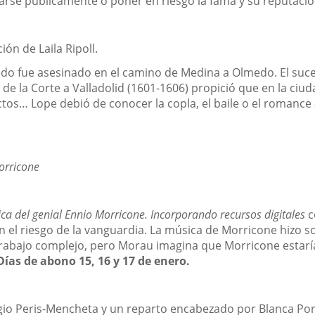
lparse públicamente o poner en riesgo la fama y su reputaci
ón de Laila Ripoll.
Olmedo fue asesinado en el camino de Medina a Olmedo. El su
 de la Corte a Valladolid (1601-1606) propició que en la ciud
ectos… Lope debió de conocer la copla, el baile o el romance
orricone
ca del genial Ennio Morricone. Incorporando recursos digitales
c
el riesgo de la vanguardia. La música de Morricone hizo so
n trabajo complejo, pero Morau imagina que Morricone esta
Días de abono 15, 16 y 17 de enero.
io Peris-Mencheta y un reparto encabezado por Blanca Port