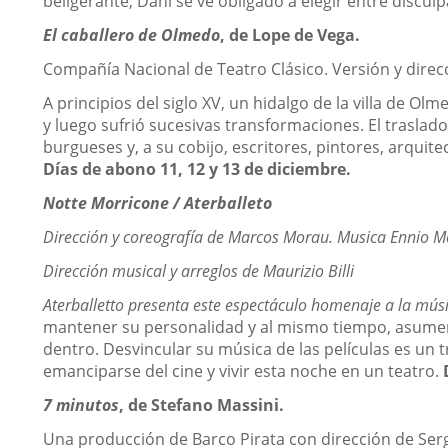
beligerante, Dahl se ve obligado a elegir entre discu
El caballero de Olmedo
, de Lope de Vega.
Compañía Nacional de Teatro Clásico. Versión y direcci
A principios del siglo XV, un hidalgo de la villa de 
y luego sufrió sucesivas transformaciones. El traslado
burgueses y, a su cobijo, escritores, pintores, arquit
Días de abono 11, 12 y 13 de diciembre.
Notte
Morricone / Aterballeto
Dirección y coreografía de Marcos Morau. Musica Ennio M
Dirección musical y arreglos de Maurizio Billi
Aterballetto presenta este espectáculo homenaje a la músi
mantener su personalidad y al mismo tiempo, asumen 
dentro. Desvincular su música de las películas es u
emanciparse del cine y vivir esta noche en un teatro.
7 minutos
, de Stefano Massini.
Una producción de Barco Pirata con dirección de Serg