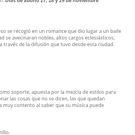
ón.
Días de abono 27, 28 y 29 de noviembre
ceso se recogió en un romance que dio lugar a un baile
ad se avecinaran nobles, altos cargos eclesiásticos,
 a través de la difusión que tuvo desde esta ciudad.
omo soporte, apuesta por la mezcla de estilos para
nar las cosas que no se dicen, las que quedan
ría muy contento al saber que su música puede
illo.