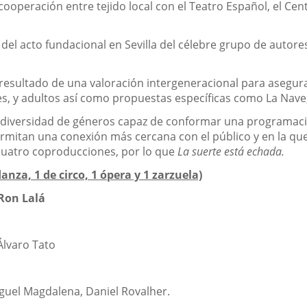
 cooperación entre tejido local con el Teatro Español, el C
l acto fundacional en Sevilla del célebre grupo de autores
 resultado de una valoración intergeneracional para asegura
res, y adultos así como propuestas específicas como La Nav
a diversidad de géneros capaz de conformar una programació
rmitan una conexión más cercana con el público y en la que
 cuatro coproducciones, por lo que
La suerte está echada.
nza, 1 de circo, 1 ópera y 1 zarzuela)
 Ron Lalá
Álvaro Tato
guel Magdalena, Daniel Rovalher.