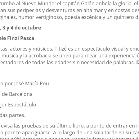
n rumbo al Nuevo Mundo: el capitán Galán anhela la gloria, el
otan sus peripecias y desventuras en alta mar y en costas 
ginales, humor vertiginoso, poesía escénica y un quinteto 
 3 y 4 de octubre
ele Finzi Pasca
s, actores y músicos, Titizé es un espectáculo visual y emo
la música y la acrobacia se unen para crear una experiencia
pectadores de todas las edades sin necesidad de palabras.
D
o por José María Pou.
l de Barcelona
jor Espectáculo.
das partes.
revisa las pruebas de su último libro, a punto de entrar e
o parece apaciguarse. A lo largo de una sola tarde en su c