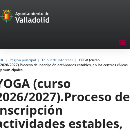
Portal
Saltar al contenido
de
Participación
Menu
Me
navegación
cer
Participación
Mos
Inicio
Página principal
Te puede interesar
YOGA (curso
opc
2026/2027).Proceso de inscripción actividades estables, en los centros cívicos
de
y municipales.
nav
YOGA (curso
2026/2027).Proceso de
inscripción
actividades estables,