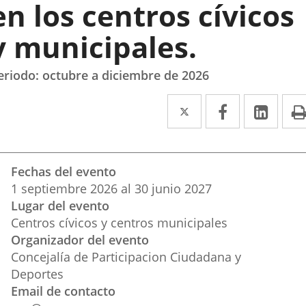
en los centros cívicos
y municipales.
eriodo: octubre a diciembre de 2026
Twitter
Enlace
Facebook
Enlace
Link
Enla
a
a
a
una
una
una
Datos
Fechas del evento
aplicación
aplicación
aplic
del
1
septiembre
2026
al
30
junio
2027
evento
externa.
externa.
exte
Lugar del evento
Centros cívicos y centros municipales
Organizador del evento
Concejalía de Participacion Ciudadana y
Deportes
Email de contacto