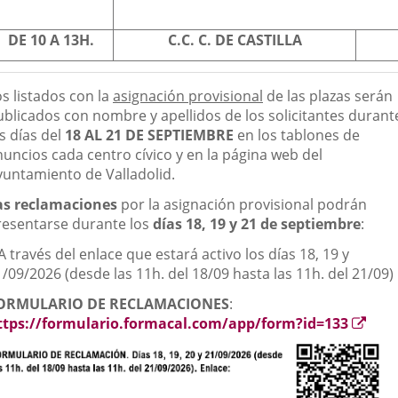
DE 10 A 13H.
C.C. C. DE CASTILLA
s listados con la
asignación provisional
de las plazas serán
ublicados con nombre y apellidos de los solicitantes durant
s días del
18 AL 21 DE SEPTIEMBRE
en los tablones de
nuncios cada centro cívico y en la página web del
yuntamiento de Valladolid.
as reclamaciones
por la asignación provisional podrán
resentarse durante los
días 18, 19 y 21 de septiembre
:
A través del enlace que estará activo los días 18, 19 y
/09/2026 (desde las 11h. del 18/09 hasta las 11h. del 21/09)
ORMULARIO DE RECLAMACIONES
:
ttps://formulario.formacal.com/app/form?id=133