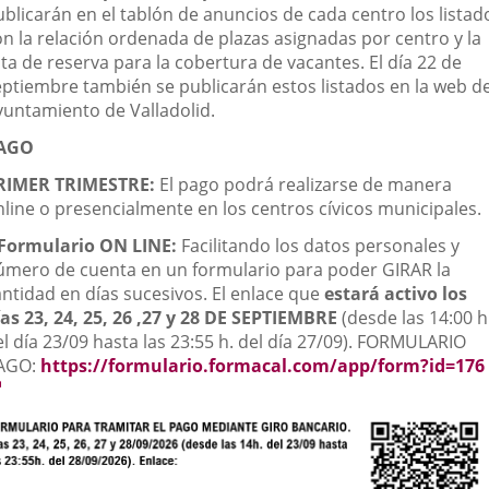
ublicarán en el tablón de anuncios de cada centro los listad
on la relación ordenada de plazas asignadas por centro y la
sta de reserva para la cobertura de vacantes. El día 22 de
eptiembre también se publicarán estos listados en la web de
yuntamiento de Valladolid.
AGO
RIMER TRIMESTRE:
El pago podrá realizarse de manera
nline o presencialmente en los centros cívicos municipales.
Formulario ON LINE:
Facilitando los datos personales y
úmero de cuenta en un formulario para poder GIRAR la
antidad en días sucesivos. El enlace que
estará activo los
ías 23, 24, 25, 26 ,27 y 28 DE SEPTIEMBRE
(desde las 14:00 h
l día 23/09 hasta las 23:55 h. del día 27/09). FORMULARIO
AGO:
https://formulario.formacal.com/app/form?id=176