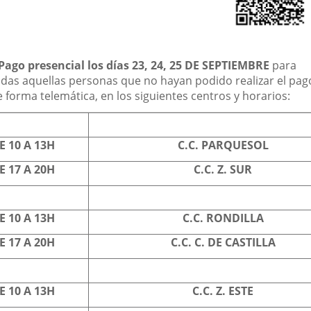
Pago presencial los días 23, 24, 25 DE SEPTIEMBRE
para
odas aquellas personas que no hayan podido realizar el pag
 forma telemática, en los siguientes centros y horarios:
E 10 A 13H
C.C. PARQUESOL
E 17 A 20H
C.C. Z. SUR
E 10 A 13H
C.C. RONDILLA
E 17 A 20H
C.C. C. DE CASTILLA
E 10 A 13H
C.C. Z. ESTE