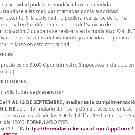
.- La actividad podrá ser modificada o suspendida
justándose a las medidas marcadas por la autoridad
ompetente. Si la actividad no pudiera realizarse de forma
esencial en los diferentes centros del Servicio de
articipación Ciudadana se realizará en la modalidad ON LINE
alvo que por razones debidamente justificadas no pudiera
esarrollarse en esta modalidad.
RECIO
 precio es de 30,00 € por trimestre (impuestos incluidos, en
 caso).
OLICITUDES
as solicitudes se presentarán:
Del 1 AL 12 DE SEPTIEMBRE, mediante la cumplimentaci
N LINE
de un formulario de inscripción a través del enlace
e estará activo desde las 8:00 h del día 1/09 hasta las 23:55
el día 12/09. FORMULARIO PRE-
NSCRIPCIÓN:
https://formulario.formacal.com/app/form?