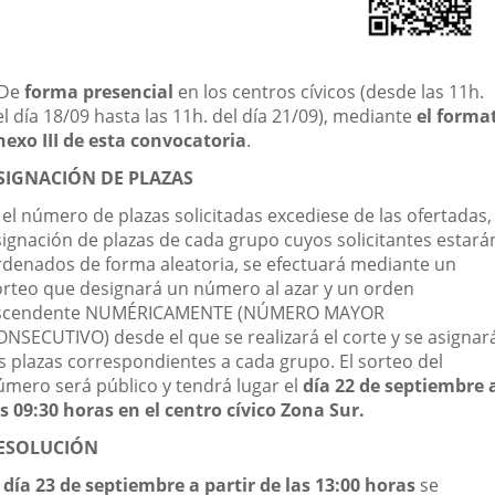
 De
forma presencial
en los centros cívicos (desde las 11h.
l día 18/09 hasta las 11h. del día 21/09), mediante
el forma
nexo III de esta convocatoria
.
SIGNACIÓN DE PLAZAS
 el número de plazas solicitadas excediese de las ofertadas, 
signación de plazas de cada grupo cuyos solicitantes estará
rdenados de forma aleatoria, se efectuará mediante un
orteo que designará un número al azar y un orden
scendente NUMÉRICAMENTE (NÚMERO MAYOR
ONSECUTIVO) desde el que se realizará el corte y se asignar
as plazas correspondientes a cada grupo. El sorteo del
úmero será público y tendrá lugar el
día 22 de septiembre 
as 09:30 horas en el centro cívico Zona Sur.
ESOLUCIÓN
l día 23 de septiembre a partir de las 13:00 horas
se