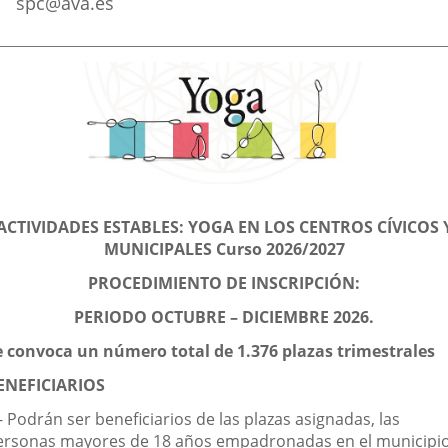
spc@ava.es
escripción
ACTIVIDADES ESTABLES: YOGA EN LOS CENTROS CÍVICOS 
MUNICIPALES C
urso 2026/2027
PROCEDIMIENTO DE INSCRIPCIÓN:
PERIODO OCTUBRE – DICIEMBRE 2026.
e convoca un número total de 1.376 plazas trimestrales
ENEFICIARIOS
- Podrán ser beneficiarios de las plazas asignadas, las
ersonas mayores de 18 años empadronadas en el municipi