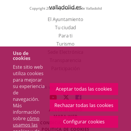
valladolid.es
Copyright 2025 - Ayuntamiento de Valladolid
El Ayuntamiento
Tu ciudad
Para ti
Este
Turismo
enlace
Enlace
Sede Electrónica
Uso de
cookies
se
a
Transparencia
Este sitio web
abrirá
una
Participación
utiliza cookies
en
aplicación
para mejorar
una
externa.
su experiencia
Otras webs del Ayuntamiento
Aceptar todas las cookies
de
ventana
aderSocial
ENLACE
ENLACE
ENLACE
navegación.
nueva.
A
A
A
Rechazar todas las cookies
Más
ACCESIBILIDAD
UNA
UNA
UNA
información
MAPA WEB
sobre
cómo
APLICACIÓN
APLICACIÓN
APLICACIÓN
Configurar cookies
r
CONDICIONES LEGALES
usamos las
EXTERNA.
EXTERNA.
EXTERNA.
POLÍTICA DE COOKIES