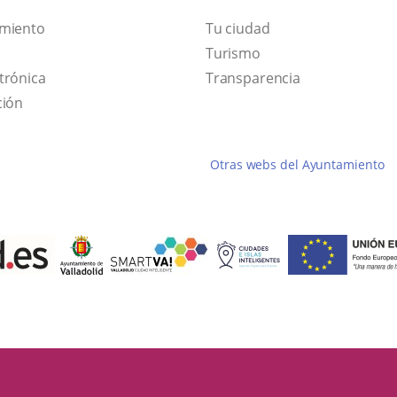
amiento
Tu ciudad
Este
Turismo
Enlace
enlace
trónica
Transparencia
a
se
ción
una
abrirá
aplicación
en
Otras webs del Ayuntamiento
externa.
una
ventana
nueva.