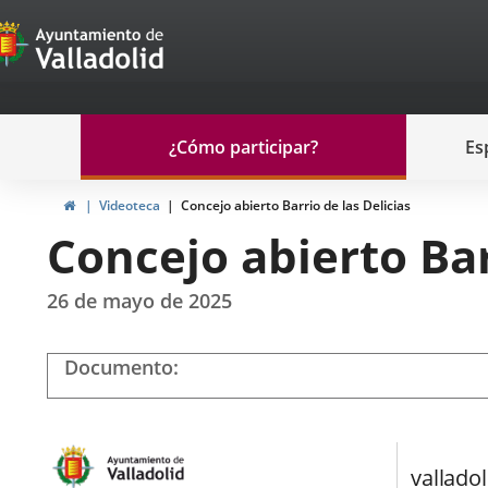
Portal
Saltar al contenido
de
Participación
Menu
¿Cómo participar?
Es
navegación
Participación
Inicio
Videoteca
Concejo abierto Barrio de las Delicias
Concejo abierto Bar
26 de mayo de 2025
Documento
Reproducir
vídeo
BARRIO
DE
valladol