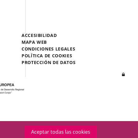
A
A
A
UNA
UNA
UNA
APLICACIÓN
APLICACIÓN
APLICACIÓN
EXTERNA.
EXTERNA.
EXTERNA.
Menú
ACCESIBILIDAD
Legal
MAPA WEB
Footer
CONDICIONES LEGALES
POLÍTICA DE COOKIES
PROTECCIÓN DE DATOS
Inicia
sesió
Aceptar todas las cookies