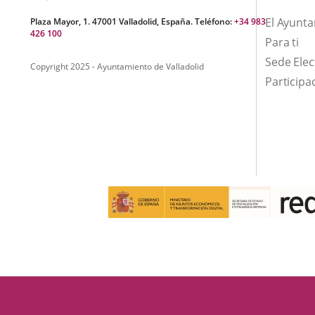
LAS
DELICIAS
El Ayunt
Plaza Mayor, 1. 47001 Valladolid, España. Teléfono:
+34 983
426 100
Para ti
Sede Elec
Copyright 2025 - Ayuntamiento de Valladolid
Participa