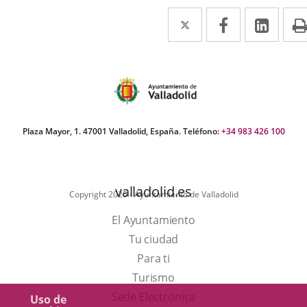
Twitter
Enlace
Facebook
Enlace
Link
Enla
a
a
a
una
una
una
aplicación
aplicación
aplic
externa.
externa.
exte
Plaza Mayor, 1. 47001 Valladolid, España. Teléfono:
+34 983 426 100
valladolid.es
Copyright 2025 - Ayuntamiento de Valladolid
El Ayuntamiento
Tu ciudad
Para ti
Este
Turismo
enlace
Enlace
Sede Electrónica
Uso de