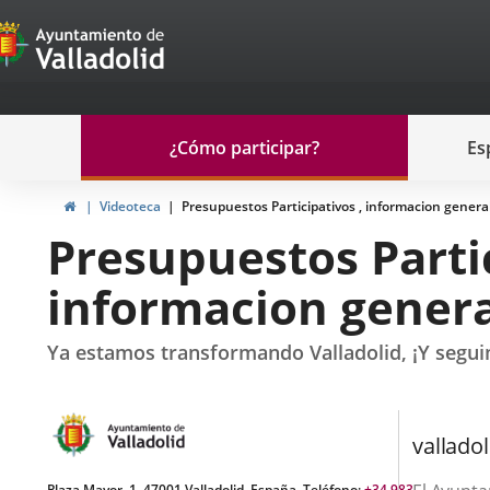
Portal
Saltar al contenido
de
Participación
Menu
¿Cómo participar?
Es
navegación
Participación
Inicio
Videoteca
Presupuestos Participativos , informacion general
Presupuestos Partic
informacion genera
Ya estamos transformando Valladolid, ¡Y segu
valladol
Plaza Mayor, 1. 47001 Valladolid, España. Teléfono:
+34 983