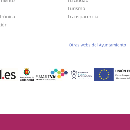
amiento
Tu ciudad
Este
Turismo
Enlace
enlace
trónica
Transparencia
a
se
ción
una
abrirá
aplicación
en
Otras webs del Ayuntamiento
externa.
una
ventana
nueva.