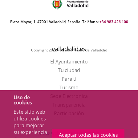
aplicación
aplicación
aplic
externa.
externa.
exte
Plaza Mayor, 1. 47001 Valladolid, España. Teléfono:
+34 983 426 100
valladolid.es
Copyright 2025 - Ayuntamiento de Valladolid
El Ayuntamiento
Tu ciudad
Para ti
Este
Turismo
enlace
Enlace
Sede Electrónica
Uso de
cookies
se
a
Transparencia
Este sitio web
abrirá
una
Participación
utiliza cookies
en
aplicación
para mejorar
una
externa.
su experiencia
Otras webs del Ayuntamiento
Aceptar todas las cookies