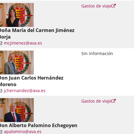
nlace
Enlace
Gastos de viaje
a
una
una
plicación
aplicació
xterna.
externa.
Doña María del Carmen Jiménez
Borja
mcjimenez@ava.es
nlace
Sin información
una
plicación
xterna.
Don Juan Carlos Hernández
Moreno
jchernandez@ava.es
nlace
Enlace
Gastos de viaje
a
una
una
plicación
aplicació
xterna.
externa.
Don Alberto Palomino Echegoyen
apalomino@ava.es