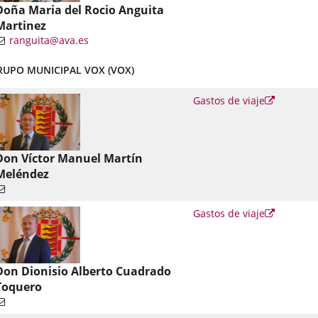
Doña Maria del Rocio Anguita
Martinez
ranguita@ava.es
nlace
RUPO MUNICIPAL VOX (VOX)
una
plicación
Enlace
Gastos de viaje
xterna.
a
una
aplicació
externa.
Don Víctor Manuel Martín
Meléndez
Enlace
Gastos de viaje
a
una
aplicació
externa.
Don Dionisio Alberto Cuadrado
Toquero