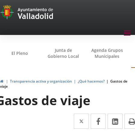
Transparencia
Jump to content
Menu
Tog
navegación
nav
Transparencia
Junta de
Agenda Grupos
El Pleno
Gobierno Local
Municipales
Home
Transparencia activa y organización
¿Qué hacemos?
Gastos de
viaje
Gastos de viaje
Twitter
Enlace
Facebook
Enlace
Link
Enla
a
a
a