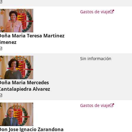
Enlace
Gastos de viaje
a
una
aplicació
externa.
Doña Maria Teresa Martinez
Jimenez
Sin información
Doña Maria Mercedes
Cantalapiedra Alvarez
Enlace
Gastos de viaje
a
una
aplicació
externa.
Don Jose Ignacio Zarandona