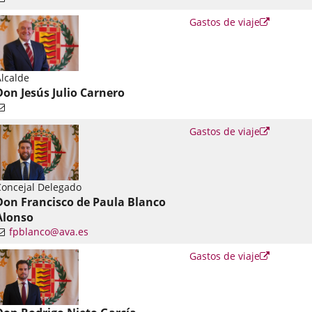
Enlace
Gastos de viaje
a
una
aplicació
externa.
lcalde
Don Jesús Julio Carnero
Enlace
Gastos de viaje
a
una
aplicació
externa.
oncejal Delegado
Don Francisco de Paula Blanco
Alonso
fpblanco@ava.es
nlace
Enlace
Gastos de viaje
a
una
una
plicación
aplicació
xterna.
externa.