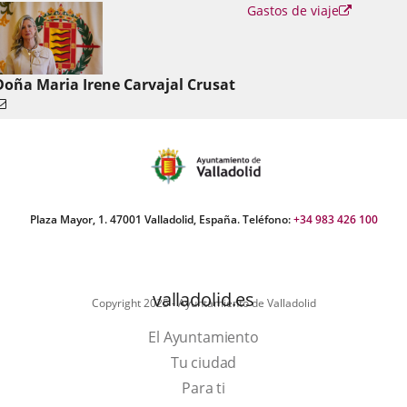
Enlace
Gastos de viaje
a
una
aplicació
externa.
Doña Maria Irene Carvajal Crusat
Plaza Mayor, 1. 47001 Valladolid, España. Teléfono:
+34 983 426 100
valladolid.es
Copyright 2025 - Ayuntamiento de Valladolid
El Ayuntamiento
Tu ciudad
Para ti