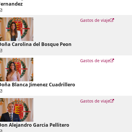
Fernandez
Enlace
Gastos de viaje
a
una
aplicació
externa.
Doña Carolina del Bosque Peon
Enlace
Gastos de viaje
a
una
aplicació
externa.
Doña Blanca Jimenez Cuadrillero
Enlace
Gastos de viaje
a
una
aplicació
externa.
Don Alejandro Garcia Pellitero