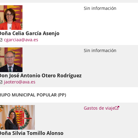
nlace
Sin información
una
plicación
xterna.
Doña Celia García Asenjo
cgarciaa@ava.es
nlace
Sin información
una
plicación
xterna.
Don José Antonio Otero Rodríguez
jaotero@ava.es
nlace
RUPO MUNICIPAL POPULAR (PP)
una
plicación
Enlace
Gastos de viaje
xterna.
a
una
aplicació
externa.
Doña Silvia Tomillo Alonso