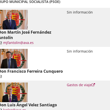
RUPO MUNICIPAL SOCIALISTA (PSOE)
Sin información
Don Martín José Fernández
Antolín
mjfantolin@ava.es
nlace
Sin información
una
plicación
xterna.
Don Francisco Ferreira Cunquero
Enlace
Gastos de viaje
a
una
aplicació
externa.
Don Luis Ángel Velez Santiago
lvelez@ava.es