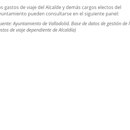
una
una
una
escripción
s gastos de viaje del Alcalde y demás cargos electos del
aplicación
aplicación
aplic
yuntamiento pueden consultarse en el siguiente panel:
externa.
externa.
exte
uente: Ayuntamiento de Valladolid. Base de datos de gestión de 
stos de viaje dependiente de Alcaldía)