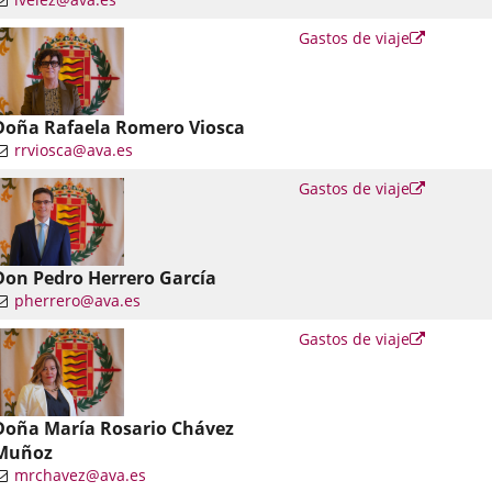
nlace
Enlace
Gastos de viaje
a
una
una
plicación
aplicació
xterna.
externa.
Doña Rafaela Romero Viosca
rrviosca@ava.es
nlace
Enlace
Gastos de viaje
a
una
una
plicación
aplicació
xterna.
externa.
Don Pedro Herrero García
pherrero@ava.es
nlace
Enlace
Gastos de viaje
a
una
una
plicación
aplicació
xterna.
externa.
Doña María Rosario Chávez
Muñoz
mrchavez@ava.es