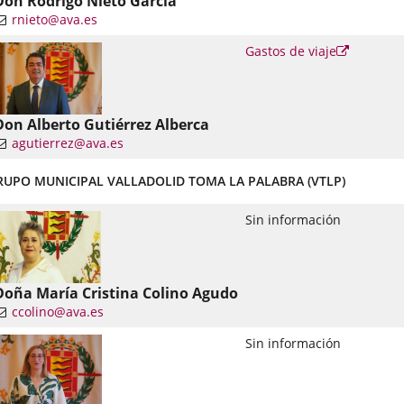
Don Rodrigo Nieto García
rnieto@ava.es
nlace
Enlace
Gastos de viaje
a
una
una
plicación
aplicació
xterna.
externa.
Don Alberto Gutiérrez Alberca
agutierrez@ava.es
nlace
RUPO MUNICIPAL VALLADOLID TOMA LA PALABRA (VTLP)
una
plicación
Sin información
xterna.
Doña María Cristina Colino Agudo
ccolino@ava.es
nlace
Sin información
una
plicación
xterna.