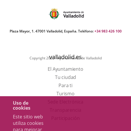
Plaza Mayor, 1. 47001 Valladolid, España. Teléfono:
+34 983 426 100
valladolid.es
Copyright 2025 - Ayuntamiento de Valladolid
El Ayuntamiento
Tu ciudad
Para ti
Este
Turismo
enlace
Enlace
Sede Electrónica
Uso de
cookies
se
a
Transparencia
Este sitio web
abrirá
una
Participación
utiliza cookies
en
aplicación
para mejorar