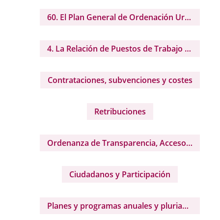
60. El Plan General de Ordenación Urbana (PGOU) y los mapas y planos que lo detallan.
4. La Relación de Puestos de Trabajo (RPT) del Ayuntamiento, así como la relación individualizada de cargos (puestos de confianza o Personal eventual, y el importe individual o colectivo de sus retribuciones.
Contrataciones, subvenciones y costes
Retribuciones
Ordenanza de Transparencia, Acceso a la Información y su Reutilización
Ciudadanos y Participación
Planes y programas anuales y plurianuales