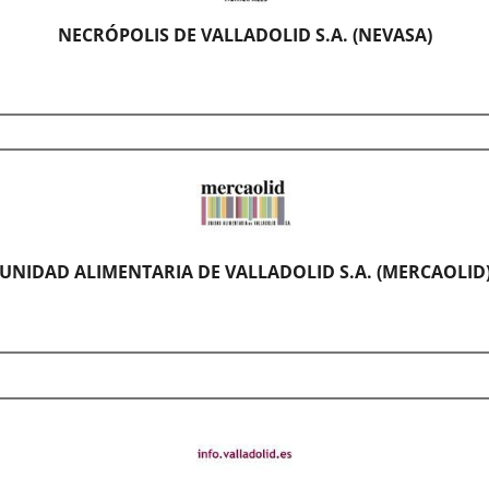
alaciones
o
NECRÓPOLIS DE VALLADOLID S.A. (NEVASA)
adolidprincipal
ión
ino
va
o
a
óplis
l,
ancas
terrumpida,
adolid,
resa
UNIDAD ALIMENTARIA DE VALLADOLID S.A. (MERCAOLID
a
buses.
dido
icipada
ámenes...
ritariamente
ubre
ugurada
ntamiento
3
adolid,
uguran
,
iona
CAOLID