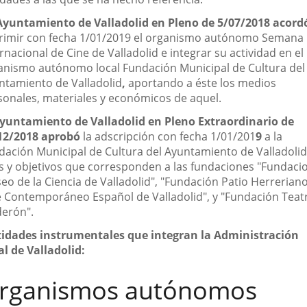
 Ayuntamiento de Valladolid en Pleno de 5/07/2018 acord
rimir con fecha 1/01/2019 el organismo autónomo Semana
rnacional de Cine de Valladolid e integrar su actividad en el
anismo autónomo local Fundación Municipal de Cultura del
ntamiento de Valladolid
,
aportando a éste los medios
sonales, materiales y económicos de aquel.
Ayuntamiento de Valladolid en Pleno Extraordinario de
12/2018 aprobó
la adscripción con fecha 1/01/201
9
a la
dación Municipal de Cultura del Ayuntamiento de Valladolid
es y objetivos que corresponden a las fundaciones "Fundaci
eo de la Ciencia de Valladolid", "Fundación Patio Herrerian
e Contemporáneo Español de Valladolid", y "Fundación Teat
derón".
tidades instrumentales
que integran la Administración
al de Valladolid:
rganismos autónomos