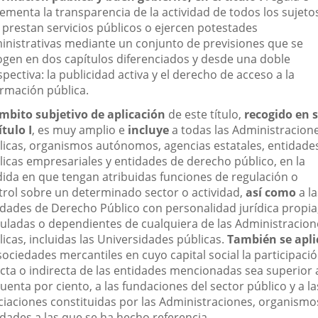
aplicación
aplicación
aplic
rementa la transparencia de la actividad de todos los sujeto
 prestan servicios públicos o ejercen potestades
externa.
externa.
exte
inistrativas mediante un conjunto de previsiones que se
ogen en dos capítulos diferenciados y desde una doble
pectiva: la publicidad activa y el derecho de acceso a la
ormación pública.
ámbito subjetivo de aplicación
de este título,
recogido en 
tulo I
, es muy amplio e
incluye
a todas las Administracion
licas, organismos autónomos, agencias estatales, entidade
licas empresariales y entidades de derecho público, en la
ida en que tengan atribuidas funciones de regulación o
trol sobre un determinado sector o actividad,
así como
a la
idades de Derecho Público con personalidad jurídica propia
culadas o dependientes de cualquiera de las Administracion
icas, incluidas las Universidades públicas.
También se apli
sociedades mercantiles en cuyo capital social la participaci
ecta o indirecta de las entidades mencionadas sea superior 
uenta por ciento, a las fundaciones del sector público y a la
ciaciones constituidas por las Administraciones, organismo
idades a las que se ha hecho referencia.