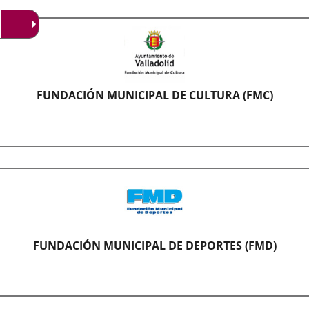
FUNDACIÓN MUNICIPAL DE CULTURA (FMC)
tutos
anismo
ónomo
dación
cipal
FUNDACIÓN MUNICIPAL DE DEPORTES (FMD)
ura
ntamiento
anismo
adolid.La