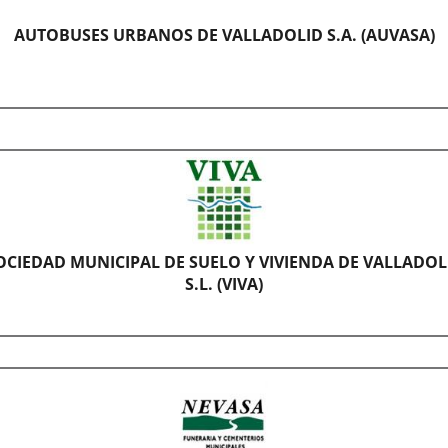
rte.
ple
AUTOBUSES URBANOS DE VALLADOLID S.A. (AUVASA)
ersario
edad
guración
obuses
anos
nto
adolid,
a
OCIEDAD MUNICIPAL DE SUELO Y VIVIENDA DE VALLADOL
adolid
S.L. (VIVA)
tituye
ta
Sociedad
cipal
o
tecimiento
enda
2,
có
o
s