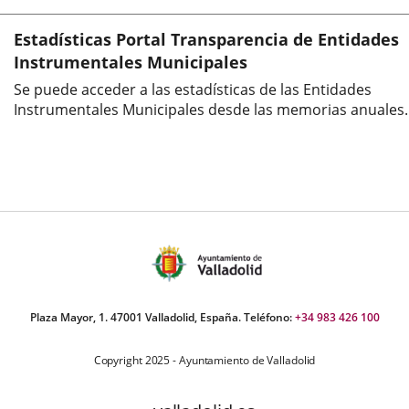
co
adolid
Estadísticas Portal Transparencia de Entidades
torial
Instrumentales Municipales
ro.Desde
Se puede acceder a las estadísticas de las Entidades
Instrumentales Municipales desde las memorias anuales.
titución
4
tiene
promiso
e
rrollo
enible
Plaza Mayor, 1. 47001 Valladolid, España. Teléfono:
+34 983 426 100
gral
rno...
Copyright 2025 - Ayuntamiento de Valladolid