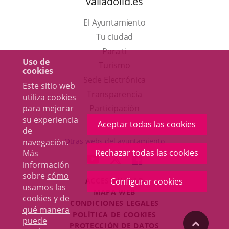
valladolid.es
El Ayuntamiento
Tu ciudad
Para ti
Uso de
Este
Turismo
cookies
enlace
Enlace
Sede Electrónica
Este sitio web
se
a
Transparencia
utiliza cookies
abrirá
una
para mejorar
Participación
su experiencia
en
aplicación
Aceptar todas las cookies
de
una
externa.
Otras webs del ayuntamiento
navegación.
ventana
Rechazar todas las cookies
Más
aderSocial
ENLACE
ENLACE
ENLACE
información
nueva.
A
A
A
sobre
cómo
Configurar cookies
ACCESIBILIDAD
UNA
UNA
UNA
usamos las
MAPA WEB
APLICACIÓN
APLICACIÓN
APLICACIÓN
cookies y de
r
CONDICIONES LEGALES
EXTERNA.
EXTERNA.
EXTERNA.
qué manera
POLÍTICA DE COOKIES
puede
"Volver
PROTECCIÓN DE DATOS