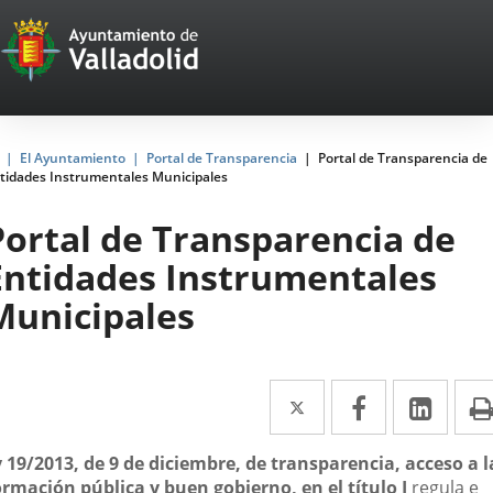
Portal
Saltar al contenido
Web
del
Ayuntamiento
Inicio
El Ayuntamiento
Portal de Transparencia
Portal de Transparencia de
tidades Instrumentales Municipales
de
Valladolid
Portal de Transparencia de
Entidades Instrumentales
Municipales
Twitter
Enlace
Facebook
Enlace
Link
Enla
a
a
a
scripción
y 19/2013, de 9 de diciembre, de transparencia, acceso a l
una
una
una
ormación pública y buen gobierno, en el
título I
regula e