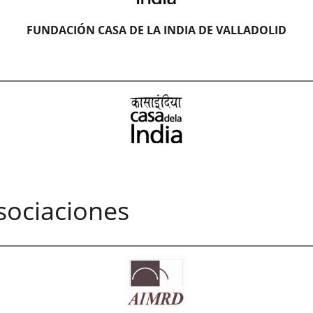
ña.
FUNDACIÓN CASA DE LA INDIA DE VALLADOLID
ño
ional
ia
ción
cios,...
sociaciones