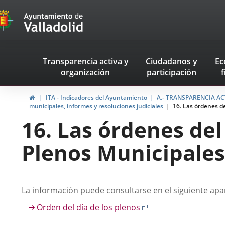
Transparencia
Saltar al contenido
Menu
Transparencia activa
y
Ciudadanos
y
Ec
navegación
organización
participación
f
Transparencia
Inicio
ITA - Indicadores del Ayuntamiento
A.- TRANSPARENCIA AC
municipales, informes y resoluciones judiciales
16. Las órdenes de
16. Las órdenes del
Plenos Municipales
Descripción
La información puede consultarse en el siguiente apar
Enlace
Orden del día de los plenos
a