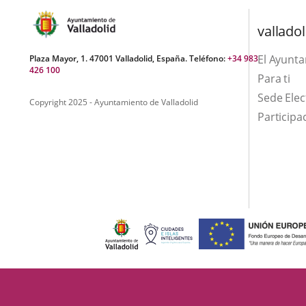
una
aplicación
valladol
externa.
El Ayunt
Plaza Mayor, 1. 47001 Valladolid, España. Teléfono:
+34 983
426 100
Para ti
Sede Elec
Copyright 2025 - Ayuntamiento de Valladolid
Participa