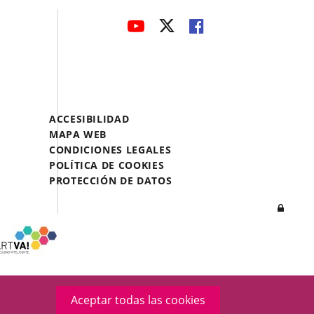
avaHeaderSocial
ENLACE
ENLACE
ENLACE
A
A
A
UNA
UNA
UNA
APLICACIÓN
APLICACIÓN
APLICACIÓN
EXTERNA.
EXTERNA.
EXTERNA.
Menú
ACCESIBILIDAD
Legal
MAPA WEB
Footer
CONDICIONES LEGALES
POLÍTICA DE COOKIES
PROTECCIÓN DE DATOS
Inicia
sesió
Aceptar todas las cookies