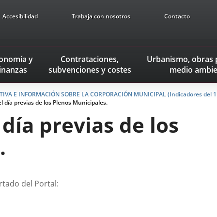
Accesibilidad
Trabaja con nosotros
Contacto
onomía
y
Contrataciones,
Urbanismo, obras 
inanzas
subvenciones
y costes
medio ambie
TIVA E INFORMACIÓN SOBRE LA CORPORACIÓN MUNICIPAL (Indicadores del 1 
l día previas de los Plenos Municipales.
 día previas de los
.
tado del Portal: