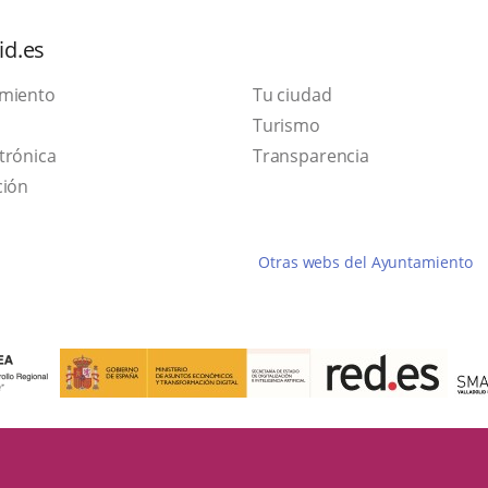
id.es
amiento
Tu ciudad
Este
Turismo
Enlace
enlace
trónica
Transparencia
a
se
ción
una
abrirá
aplicación
en
Otras webs del Ayuntamiento
externa.
una
ventana
nueva.