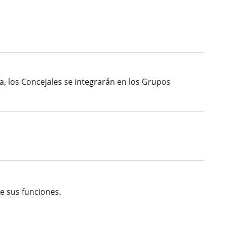
una
una
una
aplicación
aplicación
aplicación
externa.
externa.
externa.
, los Concejales se integrarán en los Grupos
e sus funciones.