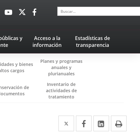
Buscar
Enlace
Enlace
Enlace
a
a
a
una
una
una
aplicación
aplicación
aplicación
públicas
y
Acceso a la
Estadísticas
de
externa.
externa.
externa.
nte
información
transparencia
Planes y programas
vidades y bienes
anuales y
altos cargos
plurianuales
Inventario de
nservación de
actividades de
Enlace
documentos
tratamiento
a
una
aplicación
externa.
Twitter
Enlace
Facebook
Enlace
LinkedIn
Enlace
Impr
a
a
a