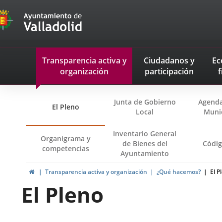
Transparencia
Saltar al contenido
Menu
Transparencia activa
y
Ciudadanos
y
Ec
navegación
organización
participación
f
Transparencia
Junta de Gobierno
Agenda
El Pleno
Local
Muni
Inventario General
Organigrama y
de Bienes del
Códig
competencias
Ayuntamiento
Inicio
Transparencia activa y organización
¿Qué hacemos?
El P
El Pleno