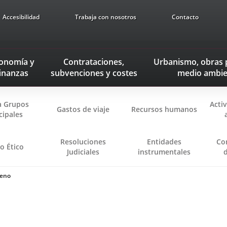
Accesibilidad
Trabaja con nosotros
Contacto
onomía
y
Contrataciones,
Urbanismo, obras 
inanzas
subvenciones
y costes
medio ambie
 Grupos
Acti
Gastos de viaje
Recursos humanos
cipales
Resoluciones
Entidades
Co
o Ético
Judiciales
instrumentales
leno