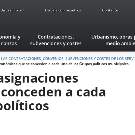
Accesibilidad
Trabaja con nosotros
Contacto
onomía
y
Contrataciones,
Urbanismo, obras 
inanzas
subvenciones
y costes
medio ambie
LAS CONTRATACIONES, CONVENIOS, SUBVENCIONES Y COSTES DE LOS SERVICIOS
económicas que se conceden a cada uno de los Grupos políticos municipales.
 asignaciones
 conceden a cada
olíticos