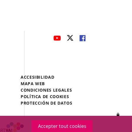
avaHeaderSocial
ENLACE
ENLACE
ENLACE
A
A
A
UNA
UNA
UNA
APLICACIÓN
APLICACIÓN
APLICACIÓN
EXTERNA.
EXTERNA.
EXTERNA.
Menú
ACCESIBILIDAD
Legal
MAPA WEB
Footer
CONDICIONES LEGALES
POLÍTICA DE COOKIES
PROTECCIÓN DE DATOS
Inicia
sesió
Accepter tout cookies