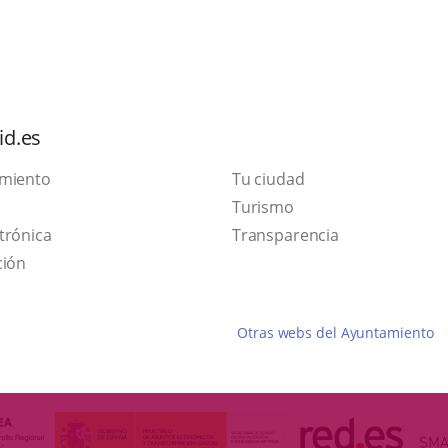
ace
a
icación
id.es
erna.
amiento
Tu ciudad
Este
Turismo
Enlace
enlace
trónica
Transparencia
a
se
ción
una
abrirá
aplicación
en
Otras webs del Ayuntamiento
externa.
una
ventana
nueva.