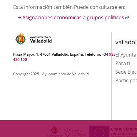
Descripción
Esta información también Puede consultarse en:
Enl
Asignaciones económicas a grupos políticos
a
un
apl
valladol
ext
El Ayunt
Plaza Mayor, 1. 47001 Valladolid, España. Teléfono:
+34 983
426 100
Para ti
Sede Elec
Copyright 2025 - Ayuntamiento de Valladolid
Participa