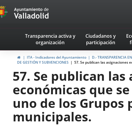
Transparencia
Saltar al contenido
Menu
Transparencia activa
y
Ciudadanos
y
Ec
navegación
organización
participación
f
Transparencia
Inicio
ITA - Indicadores del Ayuntamiento
D.- TRANSPARENCIA EN 
DE GESTIÓN Y SUBVENCIONES
57. Se publican las asignaciones 
57. Se publican las
económicas que se
uno de los Grupos p
municipales.