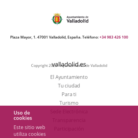
una
una
una
aplicación
aplicación
aplic
externa.
externa.
exte
Plaza Mayor, 1. 47001 Valladolid, España. Teléfono:
+34 983 426 100
valladolid.es
Copyright 2025 - Ayuntamiento de Valladolid
El Ayuntamiento
Tu ciudad
Para ti
Este
Turismo
enlace
Enlace
Sede Electrónica
Uso de
cookies
se
a
Transparencia
Este sitio web
abrirá
una
Participación
utiliza cookies
en
aplicación