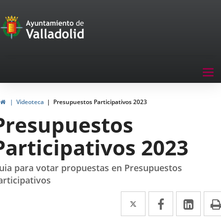
Portal
Saltar al contenido
de
Participación
Menu
Tog
navegación
nav
Participación
Inicio
Videoteca
Presupuestos Participativos 2023
Presupuestos
Participativos 2023
uia para votar propuestas en Presupuestos
articipativos
Twitter
Enlace
Facebook
Enlace
Link
Enla
a
a
a