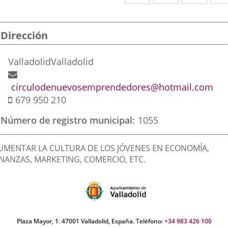
a
a
a
una
una
una
Dirección
aplicación
aplicación
aplic
externa.
externa.
exte
Dirección
Valladolid
Valladolid
postal
Dirección
de
circulodenuevosemprendedores@hotmail.com
Móvil
correo
679 950 210
electrónico
Número de registro municipal
1055
inalidad
UMENTAR LA CULTURA DE LOS JÓVENES EN ECONOMÍA,
e
INANZAS, MARKETING, COMERCIO, ETC.
a
sociación
Plaza Mayor, 1. 47001 Valladolid, España. Teléfono:
+34 983 426 100