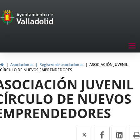
Portal
Saltar al contenido
de
Participación
Menu
Tog
navegación
nav
Participación
Inicio
Asociaciones
Registro de asociaciones
ASOCIACIÓN JUVENIL
CÍRCULO DE NUEVOS EMPRENDEDORES
ASOCIACIÓN JUVENIL
CÍRCULO DE NUEVOS
EMPRENDEDORES
Twitter
Enlace
Facebook
Enlace
Link
Enla