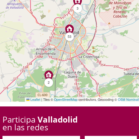
3
53
2
Leaflet
|
Tiles ©
OpenStreetMap
contributors. Geocoding ©
OSM Nominat
Participa
Valladolid
en las redes