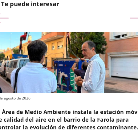
Te puede interesar
anterior
de agosto de 2026
l Área de Medio Ambiente instala la estación móv
e calidad del aire en el barrio de la Farola para
ontrolar la evolución de diferentes contaminante
n ese entorno
cha