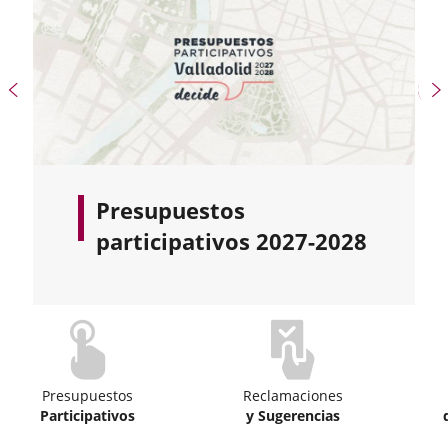
e
apositivas:
Diapositiva
D
anterior
s
Presupuestos
participativos 2027-2028
apositiva
ecanimos
e
e
rticipación
Presupuestos
Reclamaciones
Participativos
y Sugerencias