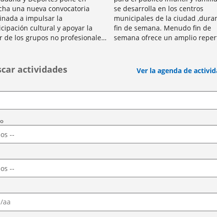
ha una nueva convocatoria
se desarrolla en los centros
inada a impulsar la
municipales de la ciudad ,duran
icipación cultural y apoyar la
fin de semana. Menudo fin de
r de los grupos no profesionales
semana ofrece un amplio reper
a ciudad. La iniciativa tiene como
de actividades de ocio para niñ
lidad promover actividades...
niñas a través...
car actividades
Ver la agenda de activi
vo