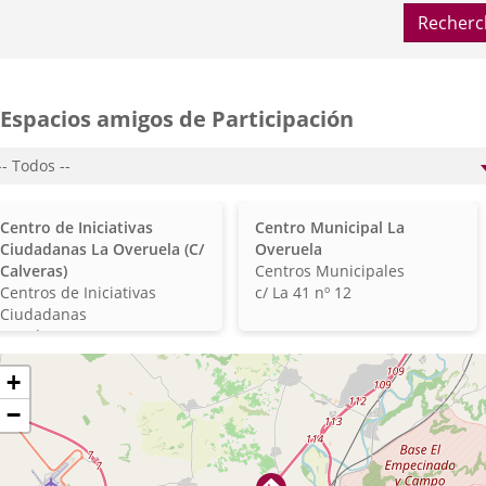
Recherc
Espacios amigos de Participación
po
e
pacio...
veruela
entros
Centros
Centro de Iniciativas
Centro Municipal La
a)
e
municipales
Ciudadanas La Overuela (C/
Overuela
alladolid)
iciativas
Clasificación
Calveras)
Centros Municipales
alladolid)
unicipales
Clasificación
Dirección
Centros de Iniciativas
c/ La 41 nº 12
Ciudadanas
Dirección
c/ Calveras 9
auter
+
rte
−