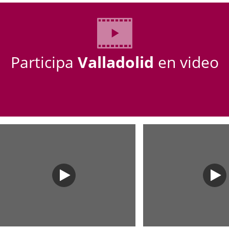
úmero
e
ticia
apositivas:
Participa
Valladolid
en video