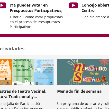
¡Ya puedes votar en
Concejo abier
Prespuestos Participativos¡
Centro
Tutorial : como votar propuestas
9 de diciembre 
en el proceso de Presupuestos
Participativos
ctividades
stras de Teatro Vecinal,
Menudo fin de semana
tura Tradicional y
ividades Culturales y de
oncejalía de Participación
Un programa de ocio, arte y cul
o Infantil 2026
dana y Deportes pone en
para el público infantil y famili