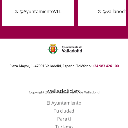
@AyuntamientoVLL
@vallanoch
Plaza Mayor, 1. 47001 Valladolid, España. Teléfono:
+34 983 426 100
valladolid.es
Copyright 2025 - Ayuntamiento de Valladolid
El Ayuntamiento
Tu ciudad
Para ti
Este
Turismo