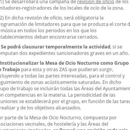
.1) Se desarrollará una campaña de
revisión de oficio
de los
mitadores-registradores de los locales de ocio de la zona.
2) En dicha revisión de oficio, será obligatoria la
rogramación de limitadores para que se produzca el corte 
a música en todos los periodos en los que los
stablecimientos deban encontrarse cerrados.
)
Se podrá clausurar temporalmente la actividad
, si se
omputan dos expedientes sancionadores graves en un año.
Institucionalizar la Mesa de Ocio Nocturno como Grupo
e Trabajo
para esta y otras ZAS que pudieran surgir,
cluyendo a todas las partes interesadas, para el control y
eguimiento de zonas acústicamente saturadas. En dicho
rupo de trabajo se incluirán todas las Áreas del Ayuntamien
on competencias en la materia. La periodicidad de las
euniones se establecerá por el grupo, en función de las tare
realizar y de los objetivos alcanzados.
or parte de la Mesa de Ocio Nocturno, compuesta por
ociaciones vecinales, de hostelería y las Áreas del