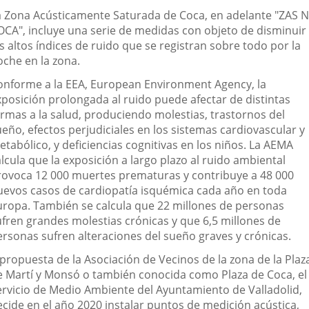
escripción
a Zona Acústicamente Saturada de Coca, en adelante "ZAS 
una
una
una
OCA", incluye una serie de medidas con objeto de disminuir
aplicación
aplicación
aplica
s altos índices de ruido que se registran sobre todo por la
oche en la zona.
externa.
externa.
extern
onforme a la EEA, European Environment Agency, la
xposición prolongada al ruido puede afectar de distintas
ormas a la salud, produciendo molestias, trastornos del
eño, efectos perjudiciales en los sistemas cardiovascular y
tabólico, y deficiencias cognitivas en los niños. La AEMA
lcula que la exposición a largo plazo al ruido ambiental
rovoca 12 000 muertes prematuras y contribuye a 48 000
uevos casos de cardiopatía isquémica cada año en toda
uropa. También se calcula que 22 millones de personas
ufren grandes molestias crónicas y que 6,5 millones de
ersonas sufren alteraciones del sueño graves y crónicas.
 propuesta de la Asociación de Vecinos de la zona de la Plaz
e Martí y Monsó o también conocida como Plaza de Coca, el
ervicio de Medio Ambiente del Ayuntamiento de Valladolid,
ecide en el año 2020 instalar puntos de medición acústica,