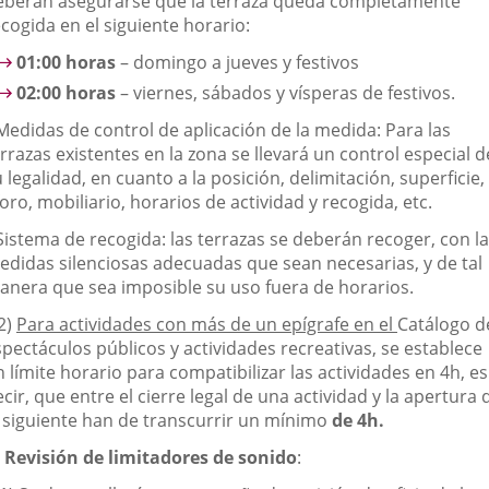
eberán asegurarse que la terraza queda completamente
cogida en el siguiente horario:
01:00 horas
– domingo a jueves y festivos
02:00 horas
– viernes, sábados y vísperas de festivos.
 Medidas de control de aplicación de la medida: Para las
rrazas existentes en la zona se llevará un control especial d
 legalidad, en cuanto a la posición, delimitación, superficie,
oro, mobiliario, horarios de actividad y recogida, etc.
Sistema de recogida: las terrazas se deberán recoger, con l
edidas silenciosas adecuadas que sean necesarias, y de tal
anera que sea imposible su uso fuera de horarios.
2)
Para actividades con más de un epígrafe en el
Catálogo d
pectáculos públicos y actividades recreativas, se establece
 límite horario para compatibilizar las actividades en 4h, es
cir, que entre el cierre legal de una actividad y la apertura 
a siguiente han de transcurrir un mínimo
de 4h.
)
Revisión de limitadores de sonido
: