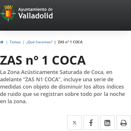
Portal
Saltar al contenido
Web
del
Ayuntamiento
Inicio
Temas
¿Qué hacemos?
ZAS nº 1 COCA
de
ZAS nº 1 COCA
Valladolid
La Zona Acústicamente Saturada de Coca, en
adelante “ZAS N1 COCA”, incluye una serie de
medidas con objeto de disminuir los altos índices
de ruido que se registran sobre todo por la noche
en la zona.
Twitter
Enlace
Facebook
Enlace
Linke
Enlace
I
a
a
a