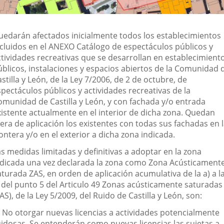
uedarán afectados inicialmente todos los establecimientos
ncluidos en el ANEXO Catálogo de espectáculos públicos y
ctividades recreativas que se desarrollan en establecimient
úblicos, instalaciones y espacios abiertos de la Comunidad 
stilla y León, de la Ley 7/2006, de 2 de octubre, de
pectáculos públicos y actividades recreativas de la
omunidad de Castilla y León, y con fachada y/o entrada
xistente actualmente en el interior de dicha zona. Quedan
era de aplicación los existentes con todas sus fachadas en 
ontera y/o en el exterior a dicha zona indicada.
s medidas limitadas y definitivas a adoptar en la zona
ndicada una vez declarada la zona como Zona Acústicament
turada ZAS, en orden de aplicación acumulativa de la a) a l
) del punto 5 del Articulo 49 Zonas acústicamente saturadas
AS), de la Ley 5/2009, del Ruido de Castilla y León, son:
)
No otorgar nuevas licencias a actividades potencialmente
uidosas. Se entenderán como nuevas licencias las sujetas a