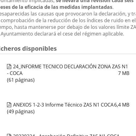
yuntamiento implicadas,
se llevará una revisión cada seis
eses de la eficacia de las medidas implantadas
.
esaparecidas las causas que provocaron la declaración, y tr
a comprobación de la reducción de los índices de ruido en el
iempo, hasta mantenerse por debajo de los valores límite ZA
l Ayuntamiento declarará el cese del régimen aplicable.
icheros disponibles
24_INFORME TECNICO DECLARACIÓN ZONA ZAS N1
- COCA
7
MB
(61 páginas)
ANEXOS 1-2-3 Informe Técnico ZAS N1 COCA
6,4
MB
(49 páginas)