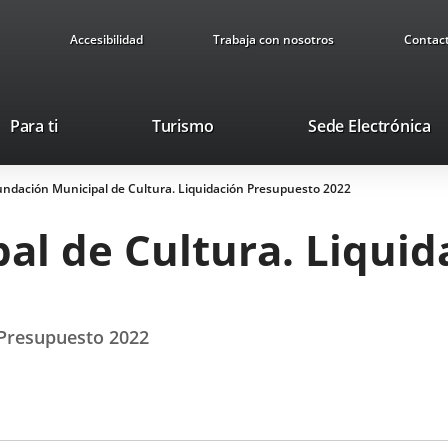
Accesibilidad
Trabaja con nosotros
Contac
Este
En
Para ti
Turismo
Sede Electrónica
enlace
a
se
u
undación Municipal de Cultura. Liquidación Presupuesto 2022
abrirá
ap
en
ex
al de Cultura. Liqui
una
ventana
nueva.
 Presupuesto 2022