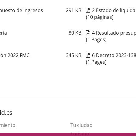
upuesto de ingresos
291
KB
2 Estado de liquid
(10 páginas)
ría
80
KB
4 Resultado presup
(1 Pages)
ción 2022 FMC
345
KB
6 Decreto 2023-138
(1 Pages)
id.es
amiento
Tu ciudad
Este
Turismo