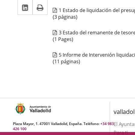
LinkedIn
Enlace
Imprimir
una
una
1 Estado de liquidación del pres
a
aplicación
aplicación
(3 páginas)
una
externa.
externa.
3 Estado del remanente de tesore
aplicación
(1 Pages)
externa.
5 Informe de Intervenión liquida
(11 páginas)
valladol
El Ayunt
Plaza Mayor, 1. 47001 Valladolid, España. Teléfono:
+34 983
426 100
Para ti