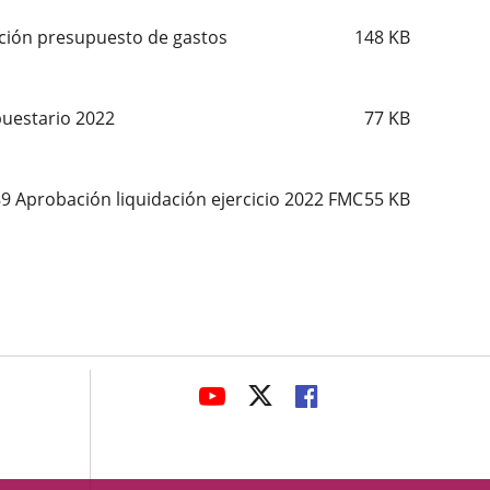
ación presupuesto de gastos
148
KB
uestario 2022
77
KB
9 Aprobación liquidación ejercicio 2022 FMC
55
KB
avaHeaderSocial
ENLACE
ENLACE
ENLACE
A
A
A
UNA
UNA
UNA
APLICACIÓN
APLICACIÓN
APLICACIÓN