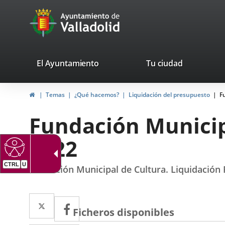
Portal
Saltar al contenido
avaTop
Web
del
Ayuntamiento
valladolid.es
El Ayuntamiento
Tu ciudad
de
Inicio
Temas
¿Qué hacemos?
Liquidación del presupuesto
F
Valladolid
Fundación Municip
2022
Fundación Municipal de Cultura. Liquidación
Twitter
Enlace
Facebook
Enlace
Descripción
Ficheros disponibles
a
a