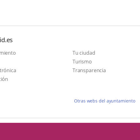
id.es
amiento
Tu ciudad
Este
Turismo
Enlace
enlace
trónica
Transparencia
a
se
ción
una
abrirá
aplicación
en
Otras webs del ayuntamiento
externa.
una
ventana
nueva.