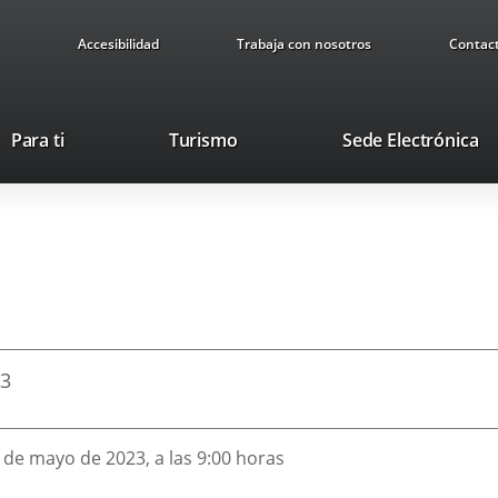
Accesibilidad
Trabaja con nosotros
Contac
Este
En
Para ti
Turismo
Sede Electrónica
enlace
a
se
u
abrirá
ap
en
ex
una
ventana
nueva.
23
1 de mayo de 2023, a las 9:00 horas