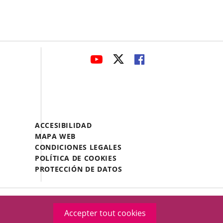
avaHeaderSocial
ENLACE
ENLACE
ENLACE
A
A
A
UNA
UNA
UNA
APLICACIÓN
APLICACIÓN
APLICACIÓN
EXTERNA.
EXTERNA.
EXTERNA.
Menú
ACCESIBILIDAD
Legal
MAPA WEB
Footer
CONDICIONES LEGALES
POLÍTICA DE COOKIES
PROTECCIÓN DE DATOS
Accepter tout cookies