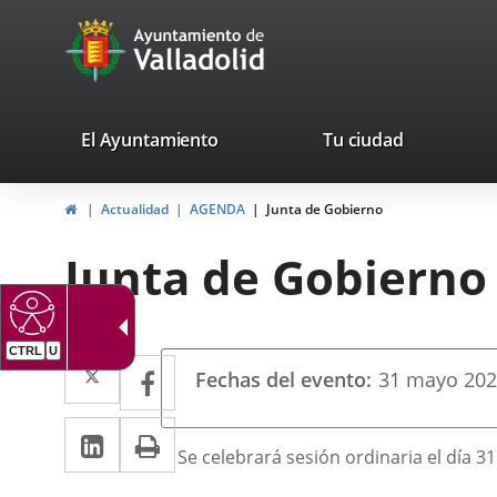
Portal
Saltar al contenido
avaTop
Web
del
Ayuntamiento
valladolid.es
El Ayuntamiento
Tu ciudad
de
Inicio
Actualidad
AGENDA
Junta de Gobierno
Valladolid
Junta de Gobierno
CTRL
U
Datos
Twitter
Enlace
Facebook
Enlace
Fechas del evento
31
mayo
20
del
a
a
evento
LinkedIn
Enlace
Imprimir
una
una
Descripción
Se celebrará sesión ordinaria el día 3
a
aplicación
aplicación