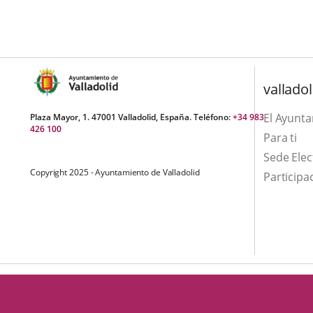
una
externa.
externa.
aplicación
externa.
valladol
El Ayunt
Plaza Mayor, 1. 47001 Valladolid, España. Teléfono:
+34 983
426 100
Para ti
Sede Elec
Copyright 2025 - Ayuntamiento de Valladolid
Participa