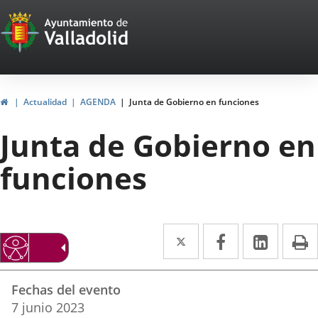
Portal
Saltar al contenido
Web
del
Ayuntamiento
Inicio
Actualidad
AGENDA
Junta de Gobierno en funciones
de
Junta de Gobierno en
Valladolid
funciones
Twitter
Enlace
Facebook
Enlace
Linke
Enlace
I
a
a
a
Datos
una
una
una
Fechas del evento
del
aplicación
aplicación
aplica
7
junio
2023
evento