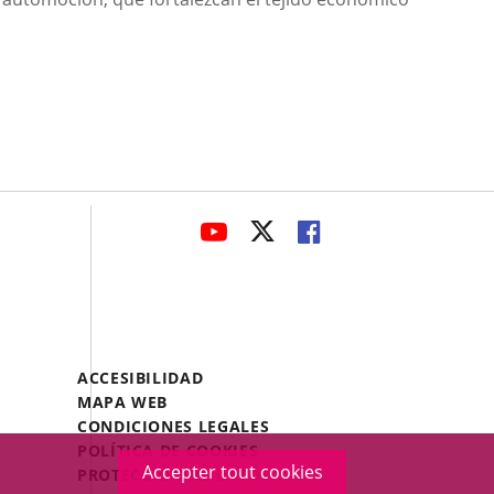
avaHeaderSocial
ENLACE
ENLACE
ENLACE
A
A
A
UNA
UNA
UNA
APLICACIÓN
APLICACIÓN
APLICACIÓN
EXTERNA.
EXTERNA.
EXTERNA.
Menú
ACCESIBILIDAD
Legal
MAPA WEB
Footer
CONDICIONES LEGALES
POLÍTICA DE COOKIES
Accepter tout cookies
PROTECCIÓN DE DATOS