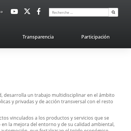
avaHeaderSocial
Enlace
Enlace
Enlace
Recherche
to
Recherch
a
a
a
una
una
una
aplicación
aplicación
aplicación
lace
Transparencia
Participación
externa.
externa.
externa.
na
licación
terna.
 desarrolla un trabajo multidisciplinar en el ámbito
licas y privadas y de acción transversal con el resto
ctos vinculados a los productos y servicios que se
 en la mejora del entorno y de su calidad ambiental,
 automoción, que fortalezcan el tejido económico