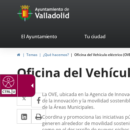
Portal
Saltar al contenido
avaTop
Web
del
Ayuntamiento
valladolid.es
El Ayuntamiento
Tu ciudad
de
Inicio
Temas
¿Qué hacemos?
Oficina del Vehículo eléctrico (OV
Valladolid
Oficina del Vehícul
CTRL
U
Descripción
Twitter
Enlace
La OVE, ubicada en la Agencia de Innova
Facebook
Enlace
de la innovación y la movilidad sostenib
a
a
de la Áreas Municipales.
LinkedIn
Enlace
Imprimir
una
una
Coordina y promociona las iniciativas p
a
generen alrededor de
movilidad sosteni
aplicación
aplicación
como en el desarrollo de nuevos nichos