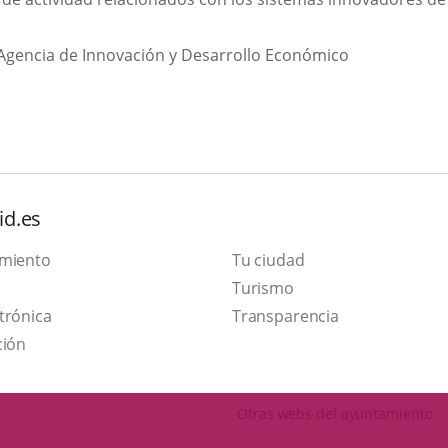
e
Agencia de Innovación y Desarrollo Económico
ción
a.
id.es
amiento
Tu ciudad
Este
Turismo
Enlace
enlace
trónica
Transparencia
a
se
ción
una
abrirá
aplicación
en
Otras webs del ayuntamiento
externa.
una