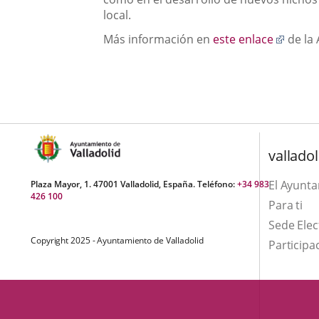
una
externa.
externa.
local.
aplicación
Enlac
Más información en
este enlace
de la 
externa.
a
una
aplica
extern
valladol
El Ayunt
Plaza Mayor, 1. 47001 Valladolid, España. Teléfono:
+34 983
426 100
Para ti
Sede Elec
Copyright 2025 - Ayuntamiento de Valladolid
Participa