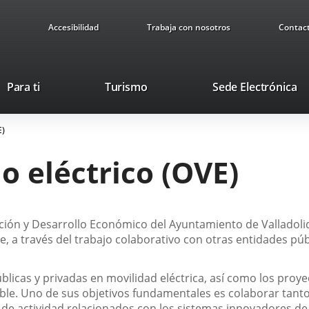
Accesibilidad
Trabaja con nosotros
Contac
Este
En
Para ti
Turismo
Sede Electrónica
enlace
a
se
u
E)
abrirá
ap
en
ex
o eléctrico (OVE)
una
ventana
nueva.
ción y Desarrollo Económico del Ayuntamiento de Valladolid,
le, a través del trabajo colaborativo con otras entidades púb
úblicas y privadas en
movilidad eléctrica
, así como los proye
ble
. Uno de sus objetivos fundamentales es colaborar tanto
 de actividad relacionados con los sistemas innovadores de