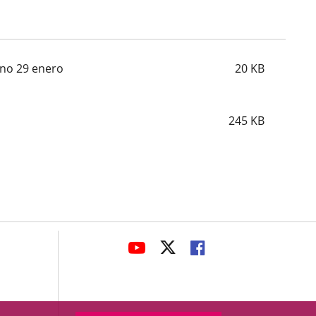
eno 29 enero
20
KB
245
KB
avaHeaderSocial
ENLACE
ENLACE
ENLACE
A
A
A
UNA
UNA
UNA
APLICACIÓN
APLICACIÓN
APLICACIÓN