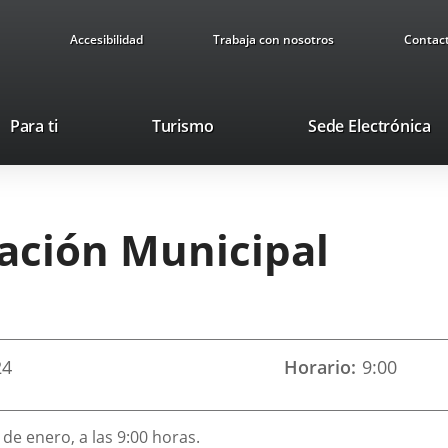
Accesibilidad
Trabaja con nosotros
Contac
Este
En
Para ti
Turismo
Sede Electrónica
enlace
a
se
u
abrirá
ap
en
ex
ración Municipal
una
ventana
nueva.
24
Horario
9:00
 de enero, a las 9:00 horas.