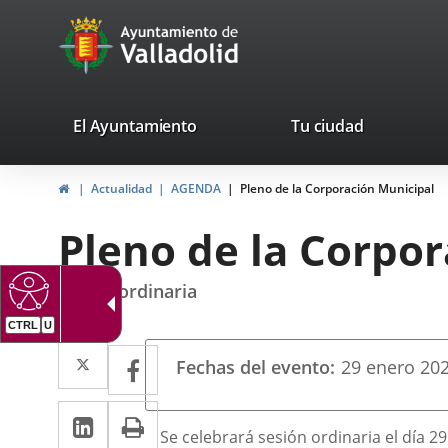
Portal
Saltar al contenido
avaTop
Web
del
Ayuntamiento
valladolid.es
El Ayuntamiento
Tu ciudad
de
Inicio
Actualidad
AGENDA
Pleno de la Corporación Municipal
Valladolid
Pleno de la Corpo
sesión ordinaria
Datos
Twitter
Enlace
Facebook
Enlace
Fechas del evento
29
enero
20
del
a
a
evento
LinkedIn
Enlace
Imprimir
una
una
Descripción
Se celebrará sesión ordinaria el día 29