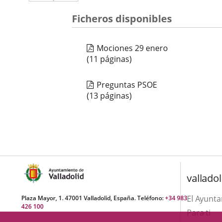
a
aplicación
aplicación
una
Ficheros disponibles
externa.
externa.
aplicación
Mociones 29 enero
externa.
(11 páginas)
Preguntas PSOE
(13 páginas)
valladol
El Ayunt
Plaza Mayor, 1. 47001 Valladolid, España. Teléfono:
+34 983
426 100
Para ti