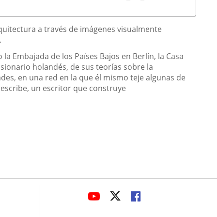
rquitectura a través de imágenes visualmente
.
 la Embajada de los Países Bajos en Berlín, la Casa
isionario holandés, de sus teorías sobre la
des, en una red en la que él mismo teje algunas de
 escribe, un escritor que construye
avaHeaderSocial
ENLACE
ENLACE
ENLACE
A
A
A