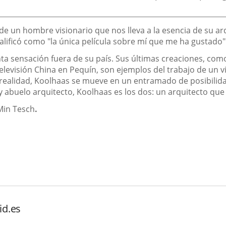
 de un hombre visionario que nos lleva a la esencia de su a
calificó como "la única película sobre mí que me ha gustado"
ta sensación fuera de su país. Sus últimas creaciones, como
elevisión China en Pequín, son ejemplos del trabajo de un v
 realidad, Koolhaas se mueve en un entramado de posibilida
y abuelo arquitecto, Koolhaas es los dos: un arquitecto que
Min Tesch
.
o
id.es