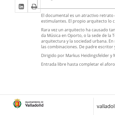
LinkedIn
Enlace
Imprimir
una
una
a
aplicación
aplicación
Descripción
El documental es un atractivo retrato
una
estimulantes. El propio arquitecto lo 
externa.
externa.
aplicación
Rara vez un arquitecto ha causado tan
da Música en Oporto, o la sede de la T
externa.
arquitectura y la sociedad urbana. En
las combinaciones. De padre escritor 
Dirigido por Markus Heidingsfelder y 
Entrada libre hasta completar el afor
valladol