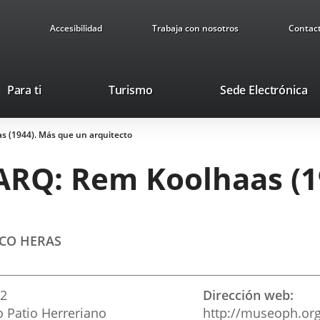
Accesibilidad
Trabaja con nosotros
Contac
Este
En
Para ti
Turismo
Sede Electrónica
enlace
a
se
u
 (1944). Más que un arquitecto
abrirá
ap
en
ex
RQ: Rem Koolhaas (1
una
ventana
nueva.
SCO HERAS
12
Dirección web
 Patio Herreriano
http://museoph.or