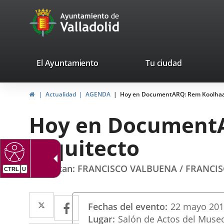
Portal
Saltar al contenido
avaTop
Web
del
Ayuntamiento
valladolid.es
El Ayuntamiento
Tu ciudad
de
Inicio
Actualidad
AGENDA
Hoy en DocumentARQ: Rem Koolhaas
Valladolid
Hoy en DocumentA
arquitecto
Presentan: FRANCISCO VALBUENA / FRANCI
Datos
Twitter
Enlace
Facebook
Enlace
Fechas del evento
22
mayo
20
del
a
a
Lugar
Salón de Actos del Museo
evento