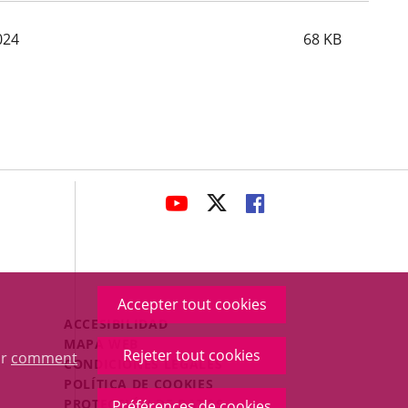
024
68
KB
avaHeaderSocial
ENLACE
ENLACE
ENLACE
A
A
A
UNA
UNA
UNA
APLICACIÓN
APLICACIÓN
APLICACIÓN
EXTERNA.
EXTERNA.
EXTERNA.
Accepter tout cookies
Menú
ACCESIBILIDAD
Legal
MAPA WEB
Rejeter tout cookies
ur
comment
Footer
CONDICIONES LEGALES
POLÍTICA DE COOKIES
PROTECCIÓN DE DATOS
Préférences de cookies