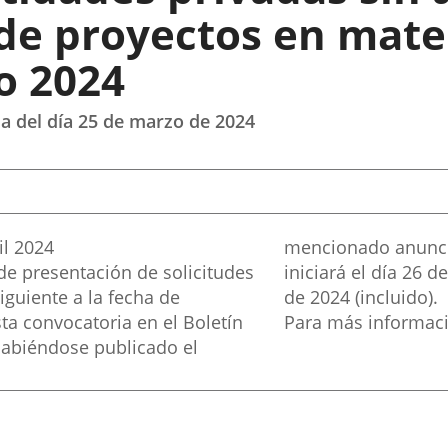
 de proyectos en mate
io 2024
cia del día 25 de marzo de 2024
il
2024
mencionado anuncio
de presentación de solicitudes
 2024 y finalizará el día 25 de abril
iguiente a la fecha de
de 2024 (incluido).
ta convocatoria en el Boletín
Para más informaci
. Habiéndose publicado el