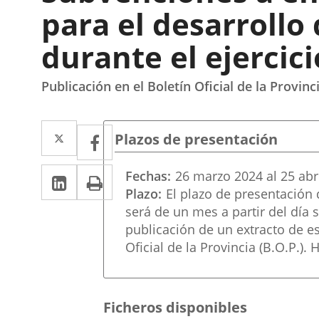
para el desarrollo
durante el ejercic
Publicación en el Boletín Oficial de la Provin
Twitter
Enlace
Facebook
Enlace
Plazos de presentación
a
a
LinkedIn
Enlace
Imprimir
Fechas
26
marzo
2024
al
25
abr
una
una
Plazo
El plazo de presentación 
iniciará el día 26 de marzo de
a
aplicación
aplicación
será de un mes a partir del día s
una
externa.
publicación de un extracto de es
externa.
aplicación
Oficial de la Provincia (B.O.P.)
externa.
Ficheros disponibles