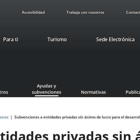
Accesibilidad
Trabaja con nosotros
Contac
Este
En
Para ti
Turismo
Sede Electrónica
enlace
a
se
u
abrirá
ap
en
ex
una
ventana
Ayudas y
nueva.
tros
subvenciones
Normativas
Public
iones
Subvenciones a entidades privadas sin ánimo de lucro para el desarrol
tidades privadas sin 