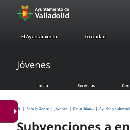
Portal
Saltar al contenido
avaTop
Web
del
Ayuntamiento
valladolid.es
El Ayuntamiento
Tu ciudad
de
Valladolid
Jóvenes
Inicio
Servicios
Cen
Inicio
Para la Gente
Jóvenes
De utilidad...
Ayudas y subvenc
Subvenciones a en