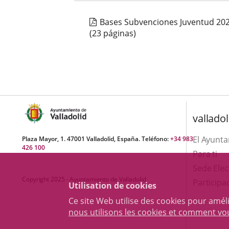
Bases Subvenciones Juventud 20
(23 páginas)
valladol
El Ayunt
Plaza Mayor, 1. 47001 Valladolid, España. Teléfono:
+34 983
426 100
Para ti
Sede Elec
Copyright 2025 - Ayuntamiento de Valladolid
Participa
Utilisation de cookies
Ce site Web utilise des cookies pour amél
nous utilisons les cookies et comment v