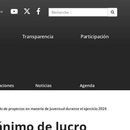
avaHeaderSocial
Enlace
Enlace
Enlace
Recherche
to
Recherch
a
a
a
una
una
una
aplicación
aplicación
aplicación
lace
Transparencia
Participación
externa.
externa.
externa.
na
licación
terna.
aciones
Noticias
Agenda
lo de proyectos en materia de juventud durante el ejercicio 2024
ánimo de lucro