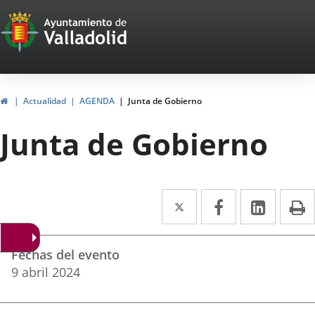
Portal
Saltar al contenido
Web
del
Ayuntamiento
Inicio
Actualidad
AGENDA
Junta de Gobierno
de
Junta de Gobierno
Valladolid
Twitter
Enlace
Facebook
Enlace
Linke
Enlace
I
a
a
a
Datos
una
una
una
Fechas del evento
del
aplicación
aplicación
aplica
9
abril
2024
evento
externa.
externa.
extern