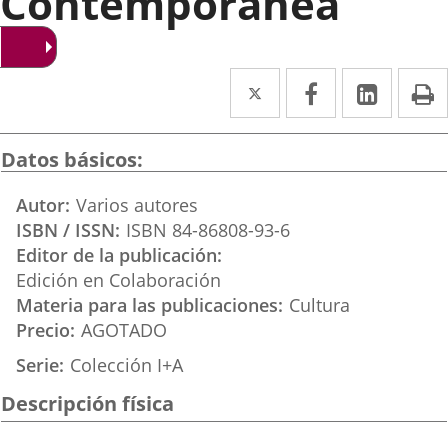
Contemporánea
Twitter
Enlace
Facebook
Enlace
Linke
Enlace
I
a
a
a
una
una
una
Datos básicos
aplicación
aplicación
aplica
Autor
Varios autores
externa.
externa.
extern
ISBN / ISSN
ISBN 84-86808-93-6
Editor de la publicación
Edición en Colaboración
Materia para las publicaciones
Cultura
Precio
AGOTADO
Serie
Colección I+A
Descripción física