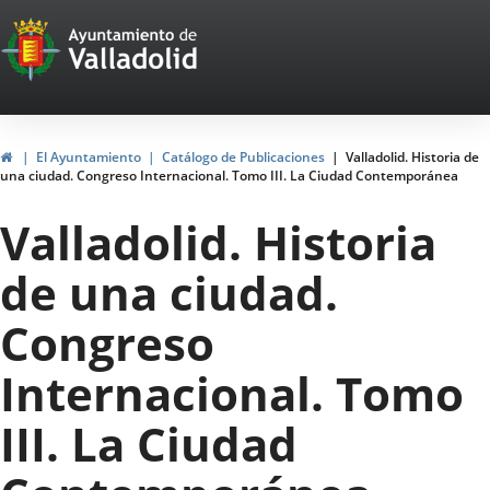
Portal
Saltar al contenido
Web
del
Ayuntamiento
Inicio
El Ayuntamiento
Catálogo de Publicaciones
Valladolid. Historia de
una ciudad. Congreso Internacional. Tomo III. La Ciudad Contemporánea
de
Valladolid. Historia
Valladolid
de una ciudad.
Congreso
Internacional. Tomo
III. La Ciudad