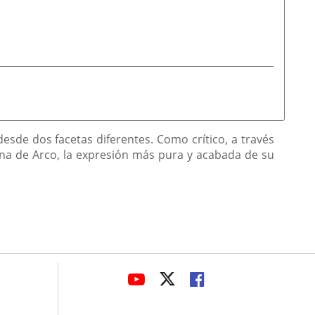
desde dos facetas diferentes. Como crítico, a través
ana de Arco, la expresión más pura y acabada de su
avaHeaderSocial
ENLACE
ENLACE
ENLACE
A
A
A
UNA
UNA
UNA