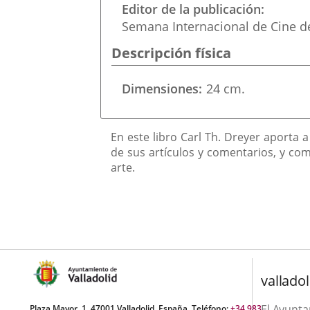
una
Editor de la publicación
externa.
externa.
Semana Internacional de Cine de
aplicación
Descripción física
externa.
Dimensiones
24 cm.
Descripción
En este libro Carl Th. Dreyer aporta a
de sus artículos y comentarios, y co
arte.
valladol
El Ayunt
Plaza Mayor, 1. 47001 Valladolid, España. Teléfono:
+34 983