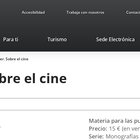
Accesibilidad
Trabaja con nosotros
Contac
Este
En
Para ti
Turismo
Sede Electrónica
enlace
a
se
u
er. Sobre el cine
abrirá
ap
en
ex
bre el cine
una
ventana
nueva.
Materia para las p
7
Precio
15 € (en ven
Serie
Monografías