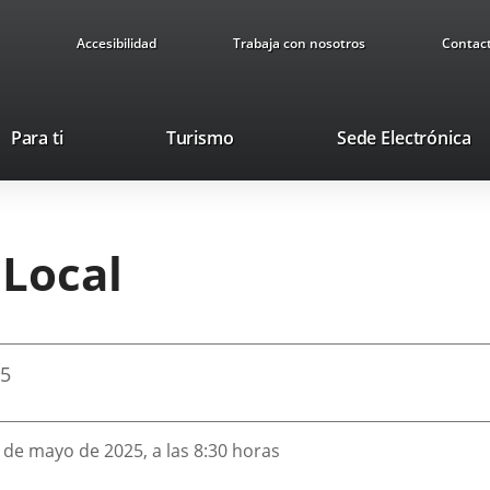
Accesibilidad
Trabaja con nosotros
Contac
Este
En
Para ti
Turismo
Sede Electrónica
enlace
a
se
u
abrirá
ap
en
ex
 Local
una
ventana
nueva.
25
9 de mayo de 2025, a las 8:30 horas