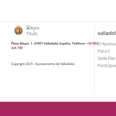
una
externa.
externa.
aplicación
externa.
valladol
El Ayunt
Plaza Mayor, 1. 47001 Valladolid, España. Teléfono:
+34 983
426 100
Para ti
Sede Elec
Copyright 2025 - Ayuntamiento de Valladolid
Participa