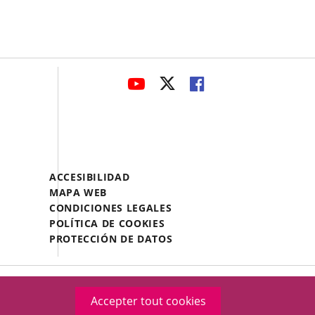
avaHeaderSocial
ENLACE
ENLACE
ENLACE
A
A
A
UNA
UNA
UNA
APLICACIÓN
APLICACIÓN
APLICACIÓN
EXTERNA.
EXTERNA.
EXTERNA.
Menú
ACCESIBILIDAD
Legal
MAPA WEB
Footer
CONDICIONES LEGALES
POLÍTICA DE COOKIES
PROTECCIÓN DE DATOS
Accepter tout cookies