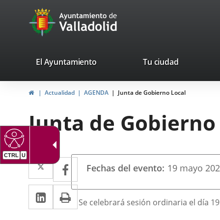
Portal
Saltar al contenido
avaTop
Web
del
Ayuntamiento
valladolid.es
El Ayuntamiento
Tu ciudad
de
Inicio
Actualidad
AGENDA
Junta de Gobierno Local
Valladolid
Junta de Gobierno
CTRL
U
Datos
Twitter
Enlace
Facebook
Enlace
Fechas del evento
19
mayo
20
del
a
a
evento
LinkedIn
Enlace
Imprimir
una
una
Descripción
Se celebrará sesión ordinaria el día 1
a
aplicación
aplicación