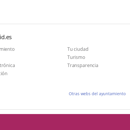
id.es
amiento
Tu ciudad
Este
Turismo
Enlace
enlace
trónica
Transparencia
a
se
ción
una
abrirá
aplicación
en
Otras webs del ayuntamiento
externa.
una
ventana
nueva.