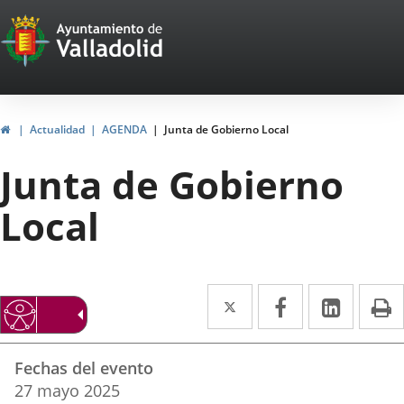
Portal
Saltar al contenido
Web
del
Ayuntamiento
Inicio
Actualidad
AGENDA
Junta de Gobierno Local
de
Junta de Gobierno
Valladolid
Local
Twitter
Enlace
Facebook
Enlace
Linke
Enlace
I
a
a
a
Datos
una
una
una
Fechas del evento
del
aplicación
aplicación
aplica
27
mayo
2025
evento