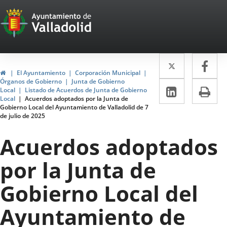
Portal
Saltar al contenido
Web
del
Twitter
Enlace
Fa
Enl
Ayuntamiento
Inicio
El Ayuntamiento
Corporación Municipal
a
a
Órganos de Gobierno
Junta de Gobierno
de
LinkedIn
Enlace
Im
Local
Listado de Acuerdos de Junta de Gobierno
una
un
Local
Acuerdos adoptados por la Junta de
a
Valladolid
Gobierno Local del Ayuntamiento de Valladolid de 7
aplicació
apl
de julio de 2025
una
externa.
ext
aplicaci
Acuerdos adoptados
externa.
por la Junta de
Gobierno Local del
Ayuntamiento de