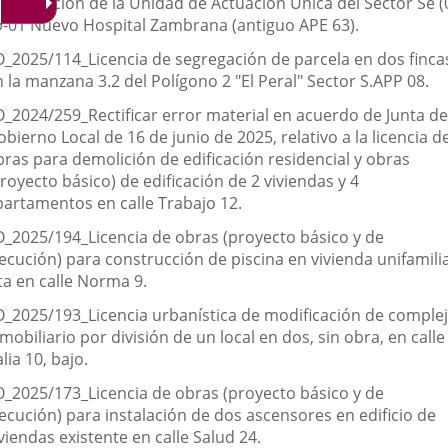
rbanización de la Unidad de Actuación Única del Sector Se (
9-01 Nuevo Hospital Zambrana (antiguo APE 63).
O_2025/114_Licencia de segregación de parcela en dos finca
 la manzana 3.2 del Polígono 2 "El Peral" Sector S.APP 08.
O_2024/259_Rectificar error material en acuerdo de Junta de
bierno Local de 16 de junio de 2025, relativo a la licencia d
bras para demolición de edificación residencial y obras
royecto básico) de edificación de 2 viviendas y 4
partamentos en calle Trabajo 12.
O_2025/194_Licencia de obras (proyecto básico y de
jecución) para construcción de piscina en vivienda unifamili
ta en calle Norma 9.
O_2025/193_Licencia urbanística de modificación de comple
mobiliario por división de un local en dos, sin obra, en calle
alia 10, bajo.
O_2025/173_Licencia de obras (proyecto básico y de
jecución) para instalación de dos ascensores en edificio de
viendas existente en calle Salud 24.