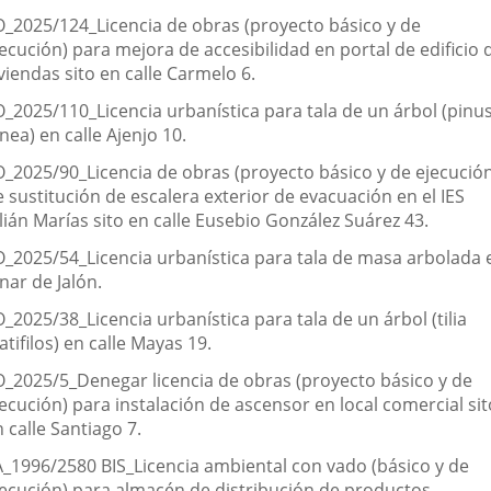
O_2025/124_Licencia de obras (proyecto básico y de
ecución) para mejora de accesibilidad en portal de edificio 
viendas sito en calle Carmelo 6.
O_2025/110_Licencia urbanística para tala de un árbol (pinu
nea) en calle Ajenjo 10.
O_2025/90_Licencia de obras (proyecto básico y de ejecució
 sustitución de escalera exterior de evacuación en el IES
lián Marías sito en calle Eusebio González Suárez 43.
O_2025/54_Licencia urbanística para tala de masa arbolada 
nar de Jalón.
_2025/38_Licencia urbanística para tala de un árbol (tilia
atifilos) en calle Mayas 19.
O_2025/5_Denegar licencia de obras (proyecto básico y de
ecución) para instalación de ascensor en local comercial sit
 calle Santiago 7.
A_1996/2580 BIS_Licencia ambiental con vado (básico y de
jecución) para almacén de distribución de productos