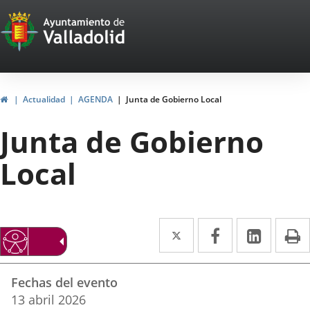
Portal
Saltar al contenido
Web
del
Ayuntamiento
Inicio
Actualidad
AGENDA
Junta de Gobierno Local
de
Junta de Gobierno
Valladolid
Local
Twitter
Enlace
Facebook
Enlace
Linke
Enlace
I
a
a
a
Datos
una
una
una
Fechas del evento
del
aplicación
aplicación
aplica
13
abril
2026
evento