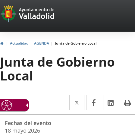
Portal
Saltar al contenido
Web
del
Ayuntamiento
Inicio
Actualidad
AGENDA
Junta de Gobierno Local
de
Junta de Gobierno
Valladolid
Local
Twitter
Enlace
Facebook
Enlace
Linke
Enlace
I
a
a
a
Datos
una
una
una
Fechas del evento
del
aplicación
aplicación
aplica
18
mayo
2026
evento