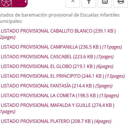
a
a
a
escripción
istados de baremación provisional de Escuelas Infantiles
una
una
una
unicipales:
aplicación
aplicación
aplica
LISTADO PROVISIONAL CABALLITO BLANCO
(239.1
KB
)
externa.
externa.
extern
12pages)
LISTADO PROVISIONAL CAMPANILLA
(236.5
KB
)
(11pages)
LISTADO PROVISIONAL CASCABEL
(223.6
KB
)
(7pages)
LISTADO PROVISIONAL EL GLOBO
(219.1
KB
)
(6pages)
LISTADO PROVISIONAL EL PRINCIPITO
(244.1
KB
)
(13pages)
LISTADO PROVISIONAL FANTASÍA
(214.4
KB
)
(5pages)
LISTADO PROVISIONAL LA COMETA
(198.5
KB
)
(13pages)
LISTADO PROVISIONAL MAFALDA Y GUILLE
(274.4
KB
)
21pages)
LISTADO PROVISIONAL PLATERO
(208.7
KB
)
(4pages)