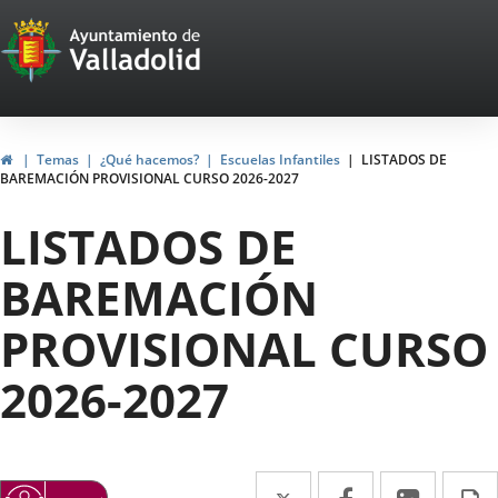
Portal
Saltar al contenido
Web
del
Ayuntamiento
Inicio
Temas
¿Qué hacemos?
Escuelas Infantiles
LISTADOS DE
BAREMACIÓN PROVISIONAL CURSO 2026-2027
de
LISTADOS DE
Valladolid
BAREMACIÓN
PROVISIONAL CURSO
2026-2027
Twitter
Enlace
Facebook
Enlace
Linke
Enlace
I