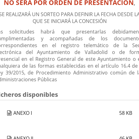
NO SERÁ POR ORDEN DE PRESENTACIÓN
,
SE REALIZARÁ UN SORTEO PARA DEFINIR LA FECHA DESDE L
QUE SE INICIARÁ LA CONCESIÓN
as solicitudes habrá que presentarlas debidamen
umplimentadas y acompañadas de los document
orrespondientes en el registro telemático de la Se
lectrónica del Ayuntamiento de Valladolid o de for
resencial en el Registro General de este Ayuntamiento o 
ualquiera de las formas establecidas en el artículo 16.4 de 
ey 39/2015, de Procedimiento Administrativo común de l
dministraciones Públicas
icheros disponibles
ANEXO I
58
KB
ANEXO II
46
KB