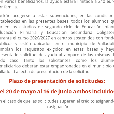
on varios beneficiarios, la ayuda estará limitada a 240 eur
r familia.
odrán acogerse a estas subvenciones, en las condicion
stablecidas en las presentes bases, todos los alumnos q
ursen los estudios de segundo ciclo de Educación Infanti
ducación Primaria y Educación Secundaria Obligator
urante el curso 2026/2027 en centros sostenidos con fond
úblicos y estén ubicados en el municipio de Valladoli
umplan los requisitos exigidos en estas bases y hay
resentado solicitud de ayuda al amparo de las mismas. 
odo caso, tanto los solicitantes, como los alumn
eneficiarios deberán estar empadronados en el municipio 
lladolid a fecha de presentación de la solicitud.
Plazo de presentación de solicitudes:
el 20 de mayo al 16 de junio ambos incluido
n el caso de que las solicitudes superen el crédito asignand
la asignación