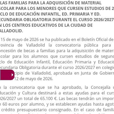
 LAS FAMILIAS PARA LA ADQUISICIÓN DE MATERIAL
aplicación
aplicación
aplica
SCOLAR PARA LOS MENORES QUE CURSEN ESTUDIOS DE 2
ICLO DE EDUCACIÓN INFANTIL, ED. PRIMARIA Y ED.
externa.
externa.
extern
ECUNDARIA OBLIGATORIA DURANTE EL CURSO 2026/2027
N LOS CENTROS EDUCATIVOS DE LA CIUDAD DE
ALLADOLID.
 15 de mayo de 2026 se ha publicado en el Boletín Oficial de
rovincia de Valladolid la convocatoria pública para 
oncesión de becas a familias para la adquisición de materi
scolar para los alumnos que cursen estudios de segun
iclo de Educación Infantil, Educación Primaria y Educaci
ecundaria Obligatoria durante el curso 2026/2027 en colegi
el municipio de Valladolid, aprobada en Junta de Gobier
ocal del 12 de mayo de 2026.
n la convocatoria que se ha aprobado, la Concejalía 
ducación y Cultura destinará a estas ayudas para el cur
026/2027 un total de 65.100 €. Las becas tendrán un impor
e 60 euros por alumno, y se establecen ayudas hasta agot
l crédito presupuestario consignado. En el caso de famili