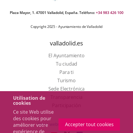
Plaza Mayor, 1. 47001 Valladolid, España. Teléfono:
+34 983 426 100
Copyright 2025 - Ayuntamiento de Valladolid
valladolid.es
El Ayuntamiento
Tu ciudad
Para ti
Este
Turismo
enlace
Enlace
Sede Electrónica
se
a
Transparencia
Utilisation de
cookies
abrirá
una
Participación
Ce site Web utilise
en
aplicación
des cookies pour
una
externa.
Accepter tout cookies
Otras webs del ayuntamiento
améliorer votre
ventana
expérience de