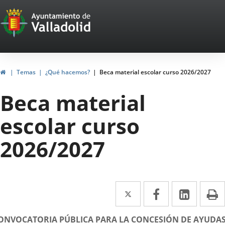
Portal
Saltar al contenido
Web
del
Ayuntamiento
Inicio
Temas
¿Qué hacemos?
Beca material escolar curso 2026/2027
de
Beca material
Valladolid
escolar curso
2026/2027
Twitter
Enlace
Facebook
Enlace
Linke
Enlace
I
a
a
a
escripción
ONVOCATORIA PÚBLICA PARA LA CONCESIÓN DE AYUDA
una
una
una