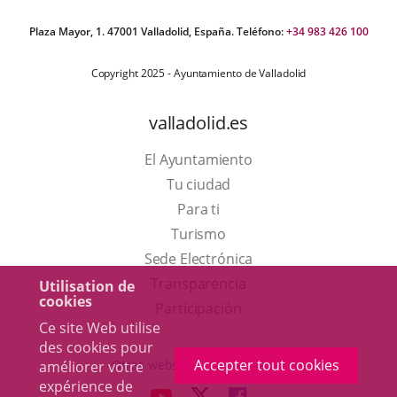
Plaza Mayor, 1. 47001 Valladolid, España. Teléfono:
+34 983 426 100
Copyright 2025 - Ayuntamiento de Valladolid
valladolid.es
El Ayuntamiento
Tu ciudad
Para ti
Este
Turismo
enlace
Enlace
Sede Electrónica
se
a
Transparencia
Utilisation de
cookies
abrirá
una
Participación
Ce site Web utilise
en
aplicación
des cookies pour
una
externa.
Accepter tout cookies
Otras webs del ayuntamiento
améliorer votre
ventana
expérience de
aderSocial
ENLACE
ENLACE
ENLACE