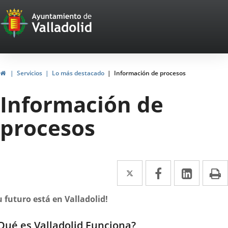
Portal
Saltar al contenido
Web
del
Ayuntamiento
Inicio
Servicios
Lo más destacado
Información de procesos
de
Información de
Valladolid
procesos
Twitter
Enlace
Facebook
Enlace
Linke
Enlace
I
a
a
a
escripción
u futuro está en Valladolid!
una
una
una
aplicación
aplicación
aplica
Qué es Valladolid Funciona?