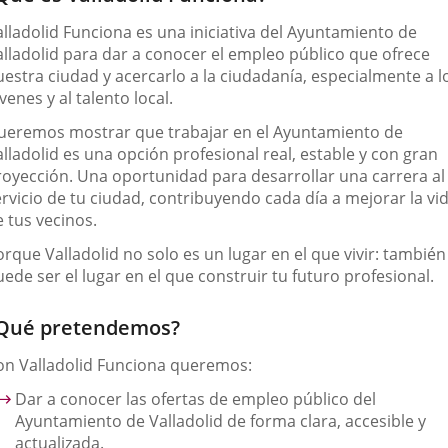
externa.
externa.
extern
alladolid Funciona es una iniciativa del Ayuntamiento de
alladolid para dar a conocer el empleo público que ofrece
uestra ciudad y acercarlo a la ciudadanía, especialmente a l
venes y al talento local.
ueremos mostrar que trabajar en el Ayuntamiento de
lladolid es una opción profesional real, estable y con gran
royección. Una oportunidad para desarrollar una carrera al
ervicio de tu ciudad, contribuyendo cada día a mejorar la vi
 tus vecinos.
rque Valladolid no solo es un lugar en el que vivir: también
ede ser el lugar en el que construir tu futuro profesional.
Qué pretendemos?
on Valladolid Funciona queremos:
Dar a conocer las ofertas de empleo público
del
Ayuntamiento de Valladolid de forma clara, accesible y
actualizada.