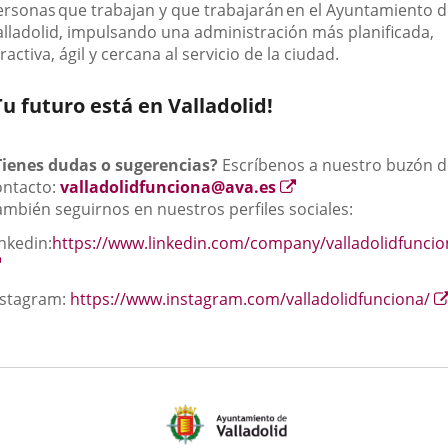
ersonas
que trabajan y que trabajarán
en el Ayuntamiento d
alladolid, impulsando una administración más planificada,
ractiva, ágil y cercana al servicio de la ciudad.
Tu futuro está en Valladolid!
Tienes dudas o sugerencias?
Escríbenos a nuestro buzón d
Enlace
ontacto:
valladolidfunciona@ava.es
a
ambién seguirnos en nuestros perfiles sociales:
una
nkedin:
https://www.linkedin.com/company/valladolidfuncio
aplicación
Enlace
externa.
a
nstagram:
https://www.instagram.com/valladolidfunciona/
una
aplicación
externa.