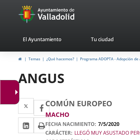
Portal
Saltar al contenido
avaTop
Web
del
Ayuntamiento
valladolid.es
El Ayuntamiento
Tu ciudad
de
Inicio
Temas
¿Qué hacemos?
Programa ADOPTA - Adopción de 
Valladolid
ANGUS
Datos
Animal
Gato
Raza
Twitter
Enlace
COMÚN EUROPEO
Facebook
Enlace
del
a
Sexo
MACHO
a
animal
LinkedIn
Enlace
Imprimir
una
FECHA NACIMIENTO
7/5/2020
una
a
CARÁCTER
LLEGÓ MUY ASUSTADO PERO
aplicación
aplicación