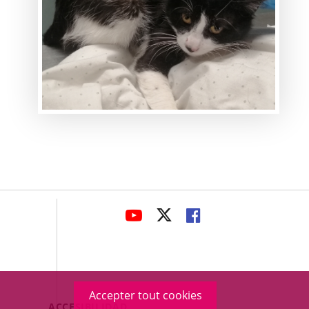
avaHeaderSocial
ENLACE
ENLACE
ENLACE
A
A
A
UNA
UNA
UNA
APLICACIÓN
APLICACIÓN
APLICACIÓN
EXTERNA.
EXTERNA.
EXTERNA.
Accepter tout cookies
Menú
ACCESIBILIDAD