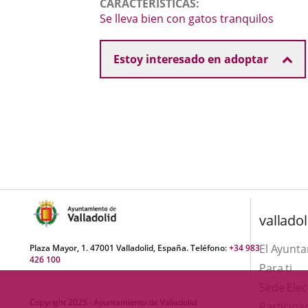
CARACTERÍSTICAS
una
externa.
externa.
Se lleva bien con gatos tranquilos
aplicación
Video
externa.
Estoy interesado en adoptar
valladol
El Ayunt
Plaza Mayor, 1. 47001 Valladolid, España. Teléfono:
+34 983
426 100
Para ti
Sede Elec
Copyright 2025 - Ayuntamiento de Valladolid
Participa