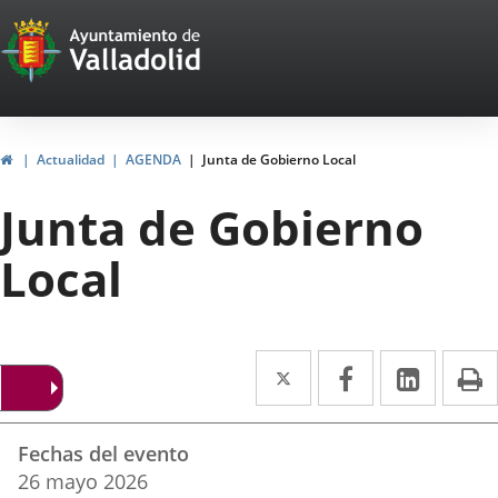
Portal
Saltar al contenido
Web
del
Ayuntamiento
Inicio
Actualidad
AGENDA
Junta de Gobierno Local
de
Junta de Gobierno
Valladolid
Local
Twitter
Enlace
Facebook
Enlace
Linke
Enlace
I
a
a
a
Datos
una
una
una
Fechas del evento
del
aplicación
aplicación
aplica
26
mayo
2026
evento