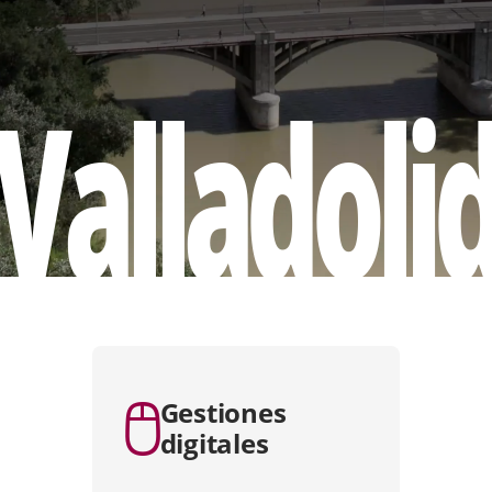
Valladoli
apositiva
e
Gestiones
digitales