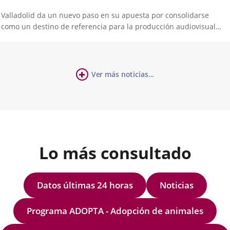
Valladolid da un nuevo paso en su apuesta por consolidarse
como un destino de referencia para la producción audiovisual
responsable con la ‘Guía para Rodajes Más Sostenibles en
Valladolid’. Un documento que pone a disposición de
productoras, profesionales e...
cha
Ver más noticias...
úmero
ticia
e
apositivas:
Lo más consultado
Datos últimas 24 horas
Noticias
Programa ADOPTA - Adopción de animales