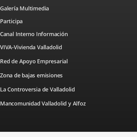
aplicación
una
Galería Multimedia
externa.
aplicación
externa.
Participa
⁭Canal Interno Información
VIVA-Vivienda Valladolid
Enlace
a
una
Red de Apoyo Empresarial
Enlace
aplicación
a
externa.
una
Zona de bajas emisiones
Enlace
aplicación
a
externa.
una
La Controversia de Valladolid
Enlace
aplicación
a
externa.
una
Mancomunidad Valladolid y Alfoz
aplicación
externa.