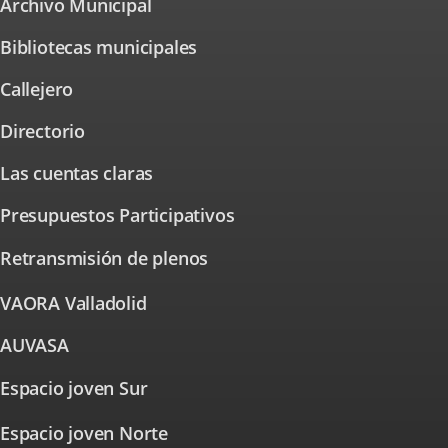
Archivo Municipal
Enlace
aplicación
a
externa.
una
Bibliotecas municipales
aplicación
externa.
Callejero
Enlace
a
una
Directorio
aplicación
externa.
Las cuentas claras
Presupuestos Participativos
Enlace
a
una
Retransmisión de plenos
aplicación
externa.
VAORA Valladolid
Enlace
a
una
AUVASA
Enlace
aplicación
a
externa.
una
Espacio joven Sur
Enlace
aplicación
externa.
a
Espacio joven Norte
una
Enlace
a