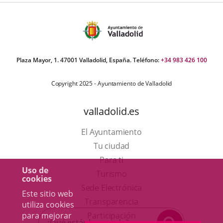
Plaza Mayor, 1. 47001 Valladolid, España. Teléfono:
+34 983 426 100
Copyright 2025 - Ayuntamiento de Valladolid
valladolid.es
El Ayuntamiento
Tu ciudad
Para ti
Uso de
Este
Turismo
cookies
enlace
Enlace
Sede Electrónica
Este sitio web
se
a
Transparencia
utiliza cookies
abrirá
una
para mejorar
Participación