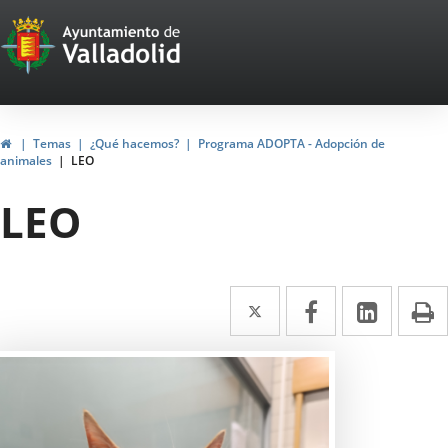
Portal
Saltar al contenido
Web
del
Ayuntamiento
Inicio
Temas
¿Qué hacemos?
Programa ADOPTA - Adopción de
animales
LEO
de
LEO
Valladolid
Twitter
Enlace
Facebook
Enlace
Linke
Enlace
I
a
a
a
una
una
una
aplicación
aplicación
aplica
externa.
externa.
extern