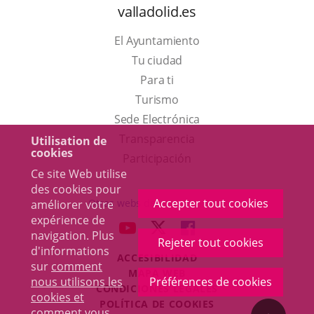
valladolid.es
El Ayuntamiento
Tu ciudad
Para ti
Este
Turismo
enlace
Enlace
Sede Electrónica
se
a
Transparencia
Utilisation de
cookies
abrirá
una
Participación
Ce site Web utilise
en
aplicación
des cookies pour
una
externa.
Accepter tout cookies
Otras webs del ayuntamiento
améliorer votre
ventana
expérience de
aderSocial
ENLACE
ENLACE
ENLACE
navigation. Plus
nueva.
Rejeter tout cookies
A
A
A
d'informations
ACCESIBILIDAD
UNA
UNA
UNA
sur
comment
MAPA WEB
APLICACIÓN
APLICACIÓN
APLICACIÓN
nous utilisons les
Préférences de cookies
r
CONDICIONES LEGALES
EXTERNA.
EXTERNA.
EXTERNA.
cookies et
POLÍTICA DE COOKIES
comment vous