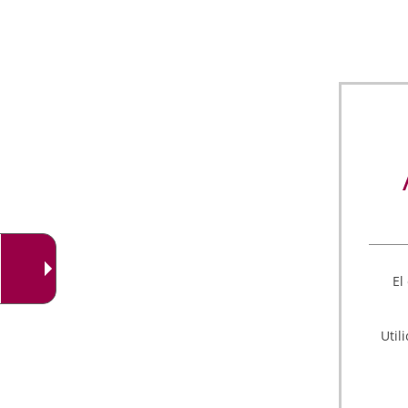
El
Util