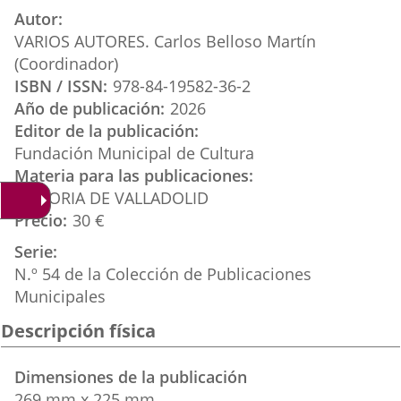
aplicación
aplicación
aplica
Autor
externa.
externa.
extern
VARIOS AUTORES. Carlos Belloso Martín
(Coordinador)
ISBN / ISSN
978-84-19582-36-2
Año de publicación
2026
Editor de la publicación
Fundación Municipal de Cultura
Materia para las publicaciones
HISTORIA DE VALLADOLID
Precio
30 €
Serie
N.º 54 de la Colección de Publicaciones
Municipales
Descripción física
Dimensiones de la publicación
269 mm x 225 mm