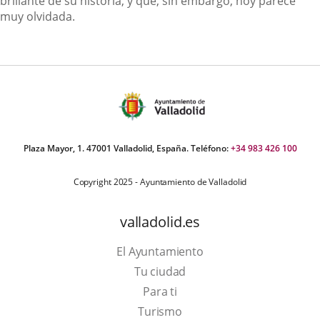
brillante de su historia, y que, sin embargo, hoy parece
muy olvidada.
Plaza Mayor, 1. 47001 Valladolid, España. Teléfono:
+34 983 426 100
Copyright 2025 - Ayuntamiento de Valladolid
valladolid.es
El Ayuntamiento
Tu ciudad
Para ti
Este
Turismo